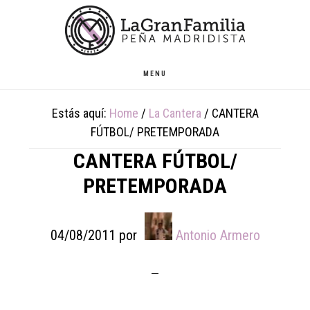
Skip
Skip
Skip
to
to
to
main
primary
footer
content
sidebar
MENU
Estás aquí:
Home
/
La Cantera
/
CANTERA
FÚTBOL/ PRETEMPORADA
CANTERA FÚTBOL/
PRETEMPORADA
04/08/2011
por
Antonio Armero