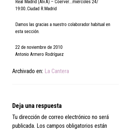
Real Madrid (Alv.A) – Coerver….miércoles 24/
19:00..Ciudad R.Madrid
Damos las gracias a nuestro colaborador habitual en
esta sección.
22 de noviembre de 2010
Antonio Armero Rodríguez
Archivado en:
La Cantera
Reader
Deja una respuesta
Interactions
Tu dirección de correo electrónico no será
publicada.
Los campos obligatorios están