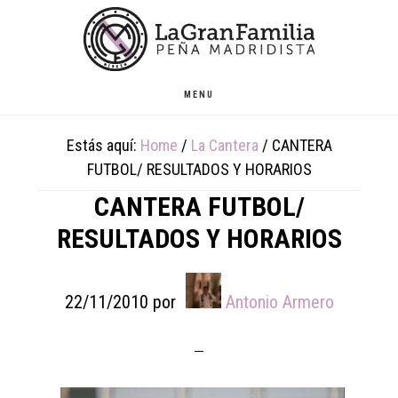
Skip
Skip
Skip
to
to
to
main
primary
footer
content
sidebar
MENU
Estás aquí:
Home
/
La Cantera
/
CANTERA
FUTBOL/ RESULTADOS Y HORARIOS
CANTERA FUTBOL/
RESULTADOS Y HORARIOS
22/11/2010
por
Antonio Armero