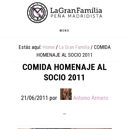
Skip
Skip
Skip
to
to
to
main
primary
footer
content
sidebar
MENU
Estás aquí:
Home
/
La Gran Familia
/
COMIDA
HOMENAJE AL SOCIO 2011
COMIDA HOMENAJE AL
SOCIO 2011
21/06/2011
por
Antonio Armero