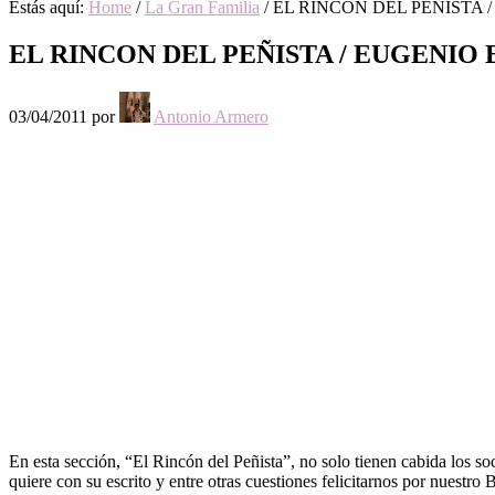
Estás aquí:
Home
/
La Gran Familia
/
EL RINCON DEL PEÑISTA 
EL RINCON DEL PEÑISTA / EUGENIO
03/04/2011
por
Antonio Armero
En esta sección, “El Rincón del Peñista”, no solo tienen cabida los
quiere con su escrito y entre otras cuestiones felicitarnos por nues