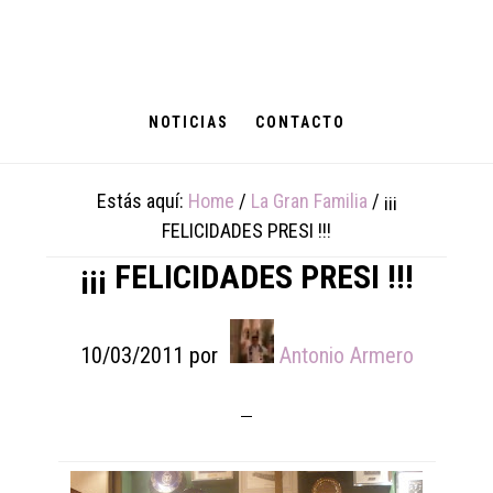
Skip
Skip
Skip
to
to
to
main
primary
footer
content
sidebar
NOTICIAS
CONTACTO
Estás aquí:
Home
/
La Gran Familia
/
¡¡¡
FELICIDADES PRESI !!!
¡¡¡ FELICIDADES PRESI !!!
10/03/2011
por
Antonio Armero