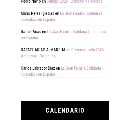
Pedro Navio
en
Salidas 2026 | Gonzalo y Palacios
Mario Pérez Iglesias
en
La Gran Familia Solidaria |
Incendios en España
Rafael Arias
en
La Gran Familia Solidaria | Incendios
en España
RAFAEL ARIAS ALMARCHA
en
Pretemporada 2026 |
Amistoso -Fiorentina-
Carlos Labrador Diaz
en
La Gran Familia Solidaria |
Incendios en España
CALENDARIO