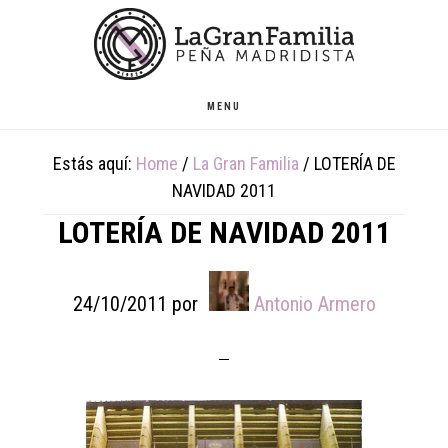
Skip
Skip
Skip
to
to
to
main
primary
footer
content
sidebar
MENU
Estás aquí:
Home
/
La Gran Familia
/
LOTERÍA DE
NAVIDAD 2011
LOTERÍA DE NAVIDAD 2011
24/10/2011
por
Antonio Armero