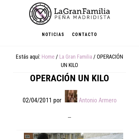
Skip
Skip
Skip
to
to
to
main
primary
footer
content
sidebar
NOTICIAS
CONTACTO
Estás aquí:
Home
/
La Gran Familia
/
OPERACIÓN
UN KILO
OPERACIÓN UN KILO
02/04/2011
por
Antonio Armero