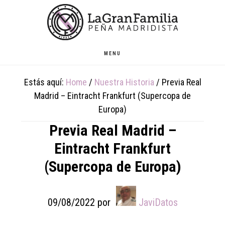
Skip
Skip
Skip
to
to
to
main
primary
footer
content
sidebar
MENU
Estás aquí:
Home
/
Nuestra Historia
/
Previa Real
Madrid – Eintracht Frankfurt (Supercopa de
Europa)
Previa Real Madrid –
Eintracht Frankfurt
(Supercopa de Europa)
09/08/2022
por
JaviDatos