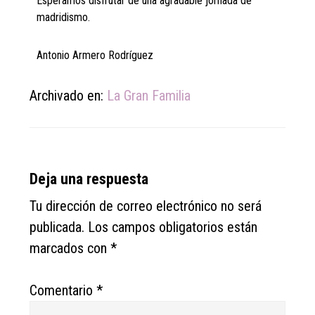
Esperamos disfrutar de una agradable jornada de
madridismo.
Antonio Armero Rodríguez
Archivado en:
La Gran Familia
Reader
Deja una respuesta
Interactions
Tu dirección de correo electrónico no será
publicada.
Los campos obligatorios están
marcados con
*
Comentario
*