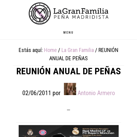
Skip
Skip
Skip
to
to
to
main
primary
footer
content
sidebar
MENU
Estás aquí:
Home
/
La Gran Familia
/
REUNIÓN
ANUAL DE PEÑAS
REUNIÓN ANUAL DE PEÑAS
02/06/2011
por
Antonio Armero