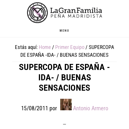
Skip
Skip
Skip
to
to
to
main
primary
footer
content
sidebar
MENU
Estás aquí:
Home
/
Primer Equipo
/
SUPERCOPA
DE ESPAÑA -IDA- / BUENAS SENSACIONES
SUPERCOPA DE ESPAÑA -
IDA- / BUENAS
SENSACIONES
15/08/2011
por
Antonio Armero