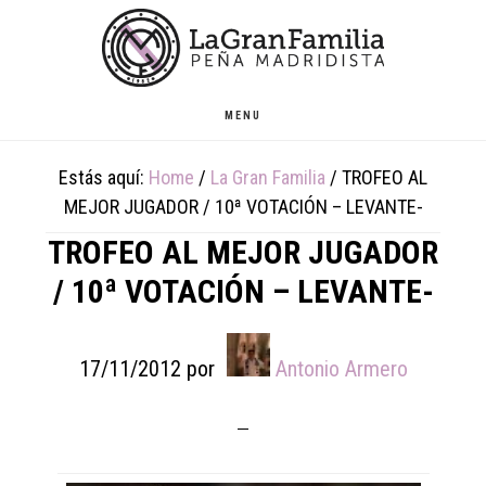
Skip
Skip
Skip
to
to
to
main
primary
footer
content
sidebar
MENU
Estás aquí:
Home
/
La Gran Familia
/
TROFEO AL
MEJOR JUGADOR / 10ª VOTACIÓN – LEVANTE-
TROFEO AL MEJOR JUGADOR
/ 10ª VOTACIÓN – LEVANTE-
17/11/2012
por
Antonio Armero