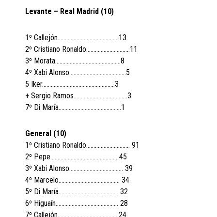
Levante – Real Madrid (10)
1º Callejón……………………………………13
2º Cristiano Ronaldo…….…………………..11
3º Morata………………………………………8
4º Xabi Alonso…………………………………5
5 Iker…………………………………………..3
+ Sergio Ramos……………………………….3
7º Di María…………………………………….1
General (10)
1º Cristiano Ronaldo……..…………………. 91
2º Pepe………….………….…..…………… 45
3º Xabi Alonso….……………….…….……. 39
4º Marcelo….…………….…..…………….. 34
5º Di María…………………………….……. 32
6º Higuaín…………………………..……….. 28
7º Callejón…….………………………..……24