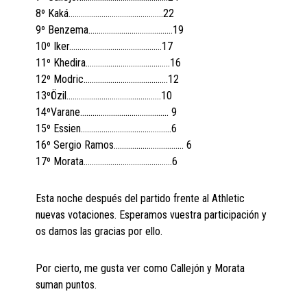
8º Kaká……….……………….…………..…22
9º Benzema…………………….….…………19
10º Iker………………………………………17
11º Khedira……………………….……..…..16
12º Modric…………………………………..12
13ºÖzil……………………………………….10
14ºVarane…………….……………………… 9
15º Essien…………….……………………….6
16º Sergio Ramos……………….…………… 6
17º Morata…………………………………….6
Esta noche después del partido frente al Athletic
nuevas votaciones. Esperamos vuestra participación y
os damos las gracias por ello.
Por cierto, me gusta ver como Callejón y Morata
suman puntos.