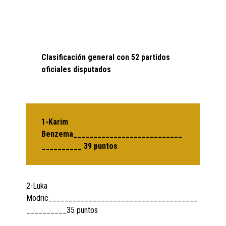
Clasificación general con 52 partidos
oficiales disputados
1-Karim
Benzema___________________________
__________ 39 puntos
2-Luka
Modric_____________________________________
__________35 puntos