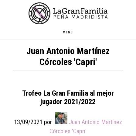
Skip
Skip
Skip
to
to
to
main
primary
footer
content
sidebar
MENU
Juan Antonio Martínez
Córcoles 'Capri'
Trofeo La Gran Familia al mejor
jugador 2021/2022
13/09/2021
por
Juan Antonio Martínez
Córcoles 'Capri'