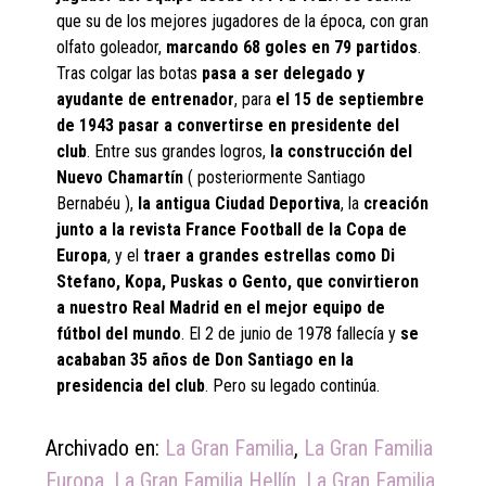
que su de los mejores jugadores de la época, con gran
olfato goleador,
marcando 68 goles en 79 partidos
.
Tras colgar las botas
pasa a ser delegado y
ayudante de entrenador
, para
el 15 de septiembre
de 1943 pasar a convertirse en presidente del
club
. Entre sus grandes logros,
la construcción del
Nuevo Chamartín
( posteriormente Santiago
Bernabéu ),
la antigua Ciudad Deportiva
, la
creación
junto a la revista France Football de la Copa de
Europa
, y el
traer a grandes estrellas como Di
Stefano, Kopa, Puskas o Gento, que convirtieron
a nuestro Real Madrid en el mejor equipo de
fútbol del mundo
. El 2 de junio de 1978 fallecía y
se
acababan 35 años de Don Santiago en la
presidencia del club
. Pero su legado continúa.
Archivado en:
La Gran Familia
,
La Gran Familia
Europa
,
La Gran Familia Hellín
,
La Gran Familia