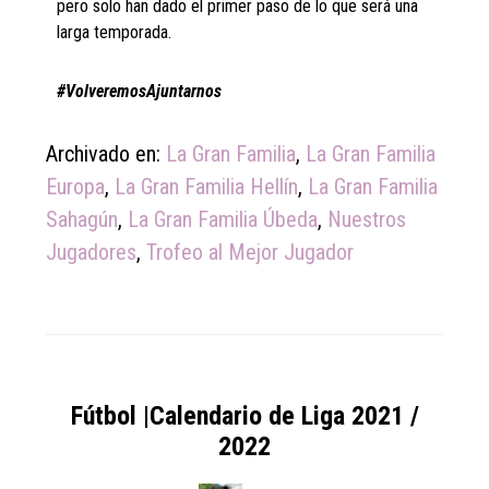
pero solo han dado el primer paso de lo que será una
larga temporada.
#VolveremosAjuntarnos
Archivado en:
La Gran Familia
,
La Gran Familia
Europa
,
La Gran Familia Hellín
,
La Gran Familia
Sahagún
,
La Gran Familia Úbeda
,
Nuestros
Jugadores
,
Trofeo al Mejor Jugador
Fútbol |Calendario de Liga 2021 /
2022