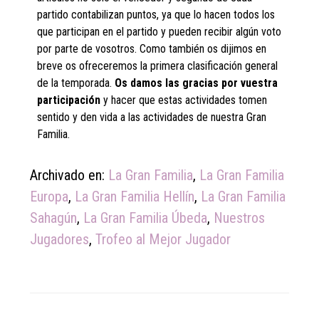
partido contabilizan puntos, ya que lo hacen todos los
que participan en el partido y pueden recibir algún voto
por parte de vosotros. Como también os dijimos en
breve os ofreceremos la primera clasificación general
de la temporada.
Os damos las gracias por vuestra
participación
y hacer que estas actividades tomen
sentido y den vida a las actividades de nuestra Gran
Familia.
Archivado en:
La Gran Familia
,
La Gran Familia
Europa
,
La Gran Familia Hellín
,
La Gran Familia
Sahagún
,
La Gran Familia Úbeda
,
Nuestros
Jugadores
,
Trofeo al Mejor Jugador