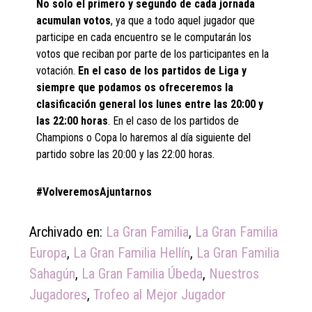
No solo el primero y segundo de cada jornada
acumulan votos
, ya que a todo aquel jugador que
participe en cada encuentro se le computarán los
votos que reciban por parte de los participantes en la
votación.
En el caso de los partidos de Liga y
siempre que podamos os ofreceremos la
clasificación general los lunes entre las 20:00 y
las 22:00 horas
. En el caso de los partidos de
Champions o Copa lo haremos al día siguiente del
partido sobre las 20:00 y las 22:00 horas.
#VolveremosAjuntarnos
Archivado en:
La Gran Familia
,
La Gran Familia
Europa
,
La Gran Familia Hellín
,
La Gran Familia
Sahagún
,
La Gran Familia Úbeda
,
Nuestros
Jugadores
,
Trofeo al Mejor Jugador