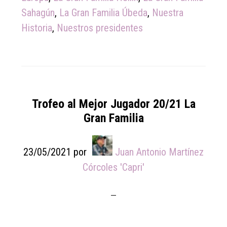
Sahagún
,
La Gran Familia Úbeda
,
Nuestra
Historia
,
Nuestros presidentes
Trofeo al Mejor Jugador 20/21 La
Gran Familia
23/05/2021
por
Juan Antonio Martínez
Córcoles 'Capri'