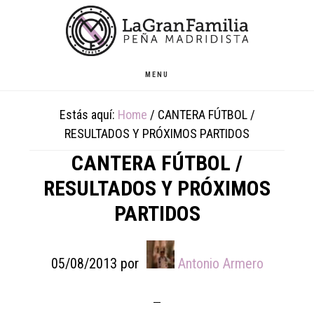
Skip
Skip
Skip
to
to
to
main
primary
footer
content
sidebar
MENU
Estás aquí:
Home
/
CANTERA FÚTBOL /
RESULTADOS Y PRÓXIMOS PARTIDOS
CANTERA FÚTBOL /
RESULTADOS Y PRÓXIMOS
PARTIDOS
05/08/2013
por
Antonio Armero