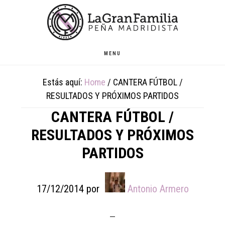
Skip
Skip
Skip
to
to
to
main
primary
footer
content
sidebar
MENU
Estás aquí:
Home
/
CANTERA FÚTBOL /
RESULTADOS Y PRÓXIMOS PARTIDOS
CANTERA FÚTBOL /
RESULTADOS Y PRÓXIMOS
PARTIDOS
17/12/2014
por
Antonio Armero