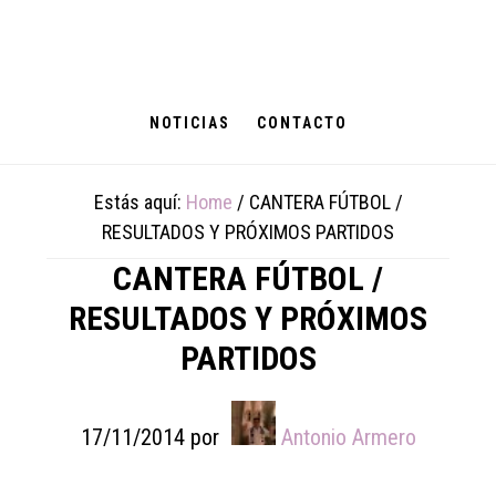
Skip
Skip
Skip
to
to
to
main
primary
footer
content
sidebar
NOTICIAS
CONTACTO
Estás aquí:
Home
/
CANTERA FÚTBOL /
RESULTADOS Y PRÓXIMOS PARTIDOS
CANTERA FÚTBOL /
RESULTADOS Y PRÓXIMOS
PARTIDOS
17/11/2014
por
Antonio Armero