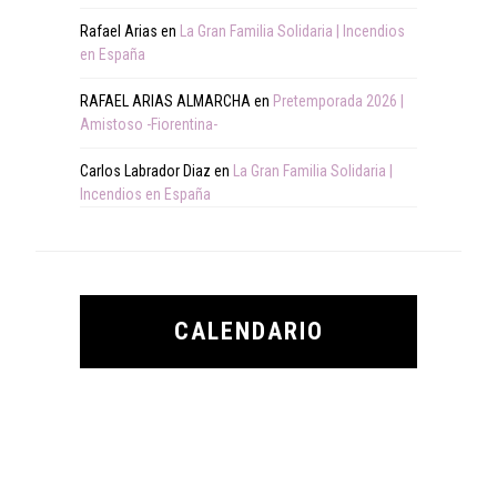
Rafael Arias
en
La Gran Familia Solidaria | Incendios
en España
RAFAEL ARIAS ALMARCHA
en
Pretemporada 2026 |
Amistoso -Fiorentina-
Carlos Labrador Diaz
en
La Gran Familia Solidaria |
Incendios en España
CALENDARIO