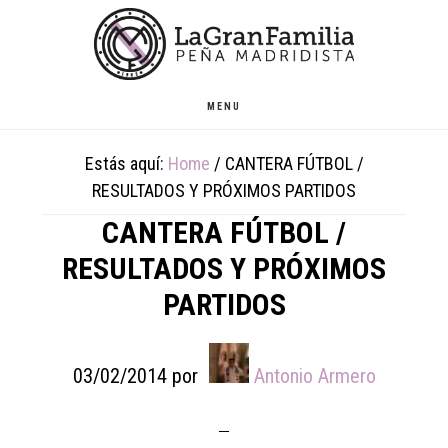
Skip
Skip
Skip
to
to
to
main
primary
footer
content
sidebar
MENU
Estás aquí:
Home
/
CANTERA FÚTBOL /
RESULTADOS Y PRÓXIMOS PARTIDOS
CANTERA FÚTBOL /
RESULTADOS Y PRÓXIMOS
PARTIDOS
03/02/2014
por
Antonio Armero