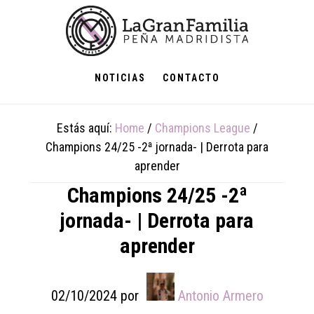
Skip
Skip
Skip
to
to
to
main
primary
footer
content
sidebar
NOTICIAS
CONTACTO
Estás aquí:
Home
/
Champions League
/
Champions 24/25 -2ª jornada- | Derrota para
aprender
Champions 24/25 -2ª
jornada- | Derrota para
aprender
02/10/2024
por
Antonio Armero