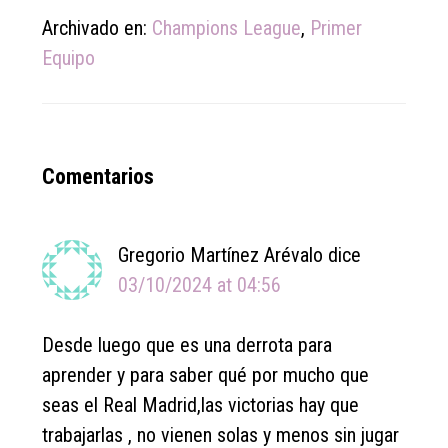
Archivado en:
Champions League
,
Primer
Equipo
Reader
Comentarios
Interactions
Gregorio Martínez Arévalo
dice
03/10/2024 at 04:56
Desde luego que es una derrota para
aprender y para saber qué por mucho que
seas el Real Madrid,las victorias hay que
trabajarlas , no vienen solas y menos sin jugar