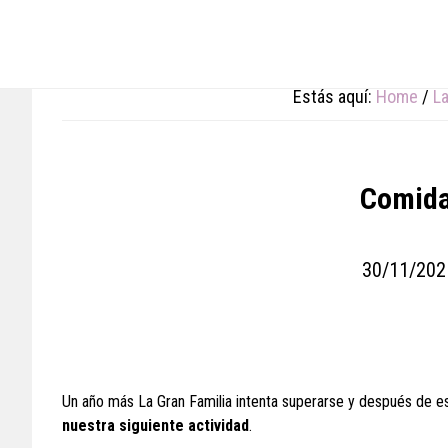
Skip
Skip
Skip
to
to
to
main
primary
footer
content
sidebar
Estás aquí:
Home
/
La
Comida
30/11/202
Un año más La Gran Familia intenta superarse y después de es
nuestra siguiente actividad
.