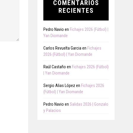
COMENTARIOS
RECIENTES
Pedro Navio
en
Fichajes 2026 (Fútbol) |
Yan Diomande
Carlos Revuelta Garcia
en
Fichajes
2026 (Fútbol) | Yan Diomande
Raúl Castaño
en
Fichajes 2026 (Fútbol)
| Yan Diomande
Sergio Alias López
en
Fichajes 2026
(Fútbol) | Yan Diomande
Pedro Navio
en
Salidas 2026 | Gonzalo
y Palacios