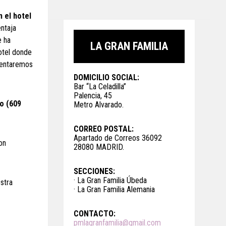
n el hotel
entaja
e ha
LA GRAN FAMILIA
otel donde
ntentaremos
DOMICILIO SOCIAL:
Bar “La Celadilla”
Palencia, 45
no (609
Metro Alvarado.
CORREO POSTAL:
Apartado de Correos 36092
on
28080 MADRID.
SECCIONES:
· La Gran Familia Úbeda
stra
· La Gran Familia Alemania
CONTACTO:
pmlagranfamilia@gmail.com