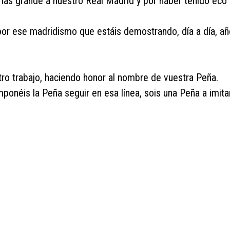
 mas grande a nuestro Real Madrid y por haber tenido eco 
or ese madridismo que estáis demostrando, día a día, añ
estro trabajo, haciendo honor al nombre de vuestra Peña.
onéis la Peña seguir en esa línea, sois una Peña a imitar