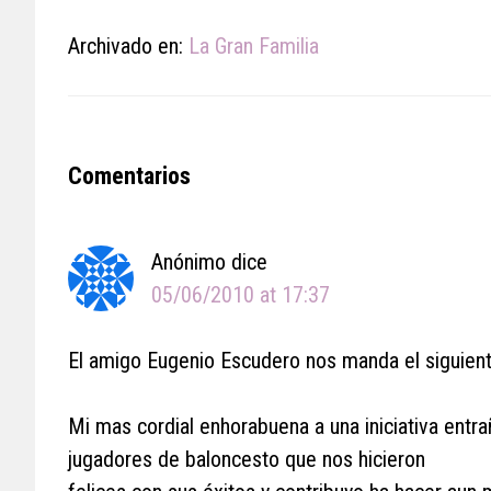
Archivado en:
La Gran Familia
Reader
Comentarios
Interactions
Anónimo
dice
05/06/2010 at 17:37
El amigo Eugenio Escudero nos manda el siguiente
Mi mas cordial enhorabuena a una iniciativa entr
jugadores de baloncesto que nos hicieron