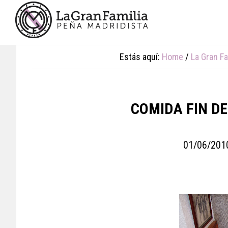
Skip
Skip
Skip
to
to
to
main
primary
footer
content
sidebar
Estás aquí:
Home
/
La Gran Fa
COMIDA FIN DE
01/06/201