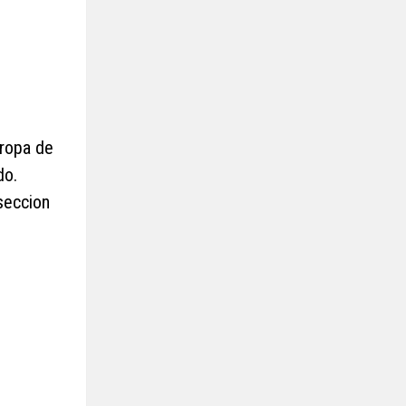
uropa de
do.
seccion