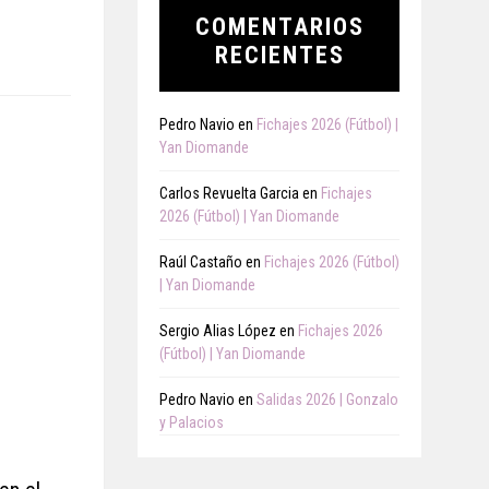
COMENTARIOS
RECIENTES
Pedro Navio
en
Fichajes 2026 (Fútbol) |
Yan Diomande
Carlos Revuelta Garcia
en
Fichajes
2026 (Fútbol) | Yan Diomande
Raúl Castaño
en
Fichajes 2026 (Fútbol)
| Yan Diomande
Sergio Alias López
en
Fichajes 2026
(Fútbol) | Yan Diomande
Pedro Navio
en
Salidas 2026 | Gonzalo
y Palacios