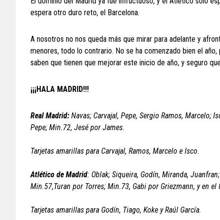
El dominio del Madrid ya fue infructuoso, y el Atlético solo e
espera otro duro reto, el Barcelona.
A nosotros no nos queda más que mirar para adelante y afron
menores, todo lo contrario. No se ha comenzado bien el año, 
saben que tienen que mejorar este inicio de año, y seguro que
¡¡¡HALA MADRID!!!
Real Madrid:
Navas; Carvajal, Pepe, Sergio Ramos, Marcelo; Is
Pepe; Min.72, Jesé por James.
Tarjetas amarillas para Carvajal, Ramos, Marcelo e Isco.
Atlético de Madrid
: Oblak; Siqueira, Godín, Miranda, Juanfran
Min.57,Turan por Torres; Min.73, Gabi por Griezmann, y en el 
Tarjetas amarillas para Godín, Tiago, Koke y Raúl García.