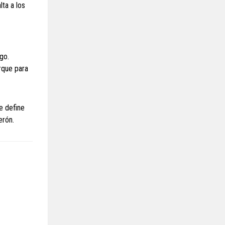
lta a los
go.
rque para
e define
erón.