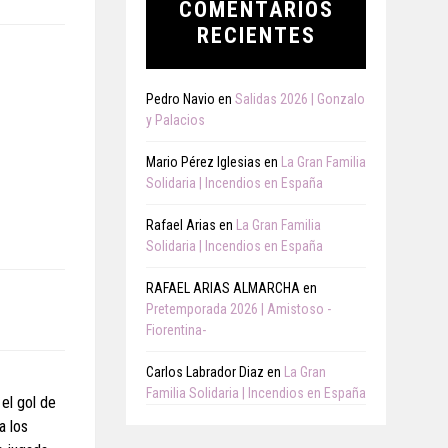
COMENTARIOS
RECIENTES
Pedro Navio
en
Salidas 2026 | Gonzalo
y Palacios
Mario Pérez Iglesias
en
La Gran Familia
Solidaria | Incendios en España
Rafael Arias
en
La Gran Familia
Solidaria | Incendios en España
RAFAEL ARIAS ALMARCHA
en
Pretemporada 2026 | Amistoso -
Fiorentina-
Carlos Labrador Diaz
en
La Gran
Familia Solidaria | Incendios en España
el gol de
a los