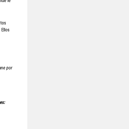
nde le
etos
 Ellos
ane por
es: