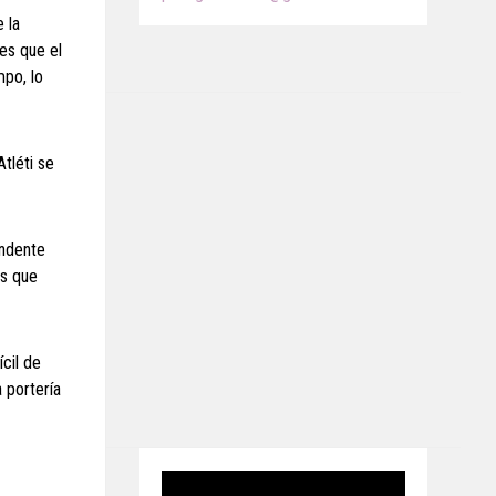
 la
 es que el
mpo, lo
tléti se
undente
es que
cil de
 portería