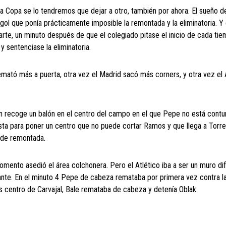
a Copa se lo tendremos que dejar a otro, también por ahora. El sueño de
 gol que ponía prácticamente imposible la remontada y la eliminatoria. Y
te, un minuto después de que el colegiado pitase el inicio de cada tie
 sentenciase la eliminatoria.
emató más a puerta, otra vez el Madrid sacó más corners, y otra vez el A
n recoge un balón en el centro del campo en el que Pepe no está cont
ridista para poner un centro que no puede cortar Ramos y que llega a Torr
 de remontada.
ento asedió el área colchonera. Pero el Atlético iba a ser un muro difí
ante. En el minuto 4 Pepe de cabeza remataba por primera vez contra la
s centro de Carvajal, Bale remataba de cabeza y detenía Oblak.