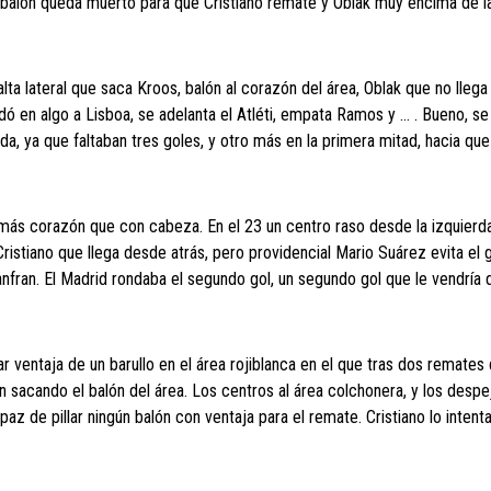
l balón queda muerto para que Cristiano remate y Oblak muy encima de l
lta lateral que saca Kroos, balón al corazón del área, Oblak que no llega
ó en algo a Lisboa, se adelanta el Atléti, empata Ramos y … . Bueno, s
, ya que faltaban tres goles, y otro más en la primera mitad, hacia que
 más corazón que con cabeza. En el 23 un centro raso desde la izquierda
ristiano que llega desde atrás, pero providencial Mario Suárez evita el 
nfran. El Madrid rondaba el segundo gol, un segundo gol que le vendría 
ar ventaja de un barullo en el área rojiblanca en el que tras dos remates
 sacando el balón del área. Los centros al área colchonera, y los despe
az de pillar ningún balón con ventaja para el remate. Cristiano lo intent