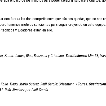
speraba el paso de los minutos para poder celebrar su pase a cuartos, do
tar con fuerza las dos competiciones que aún nos quedan, que no son r
pero tenemos motivos suficientes para seguir creyendo en este equipo.
 técnicos y jugadores están en ello.
co, Kroos, James; Blae, Benzema y Cristiano.
Sustituciones:
Min.58, Var
; Koke, Tiago, Mario Suárez, Raúl García; Griezmann y Torres.
Sustitucion
81, Raúl Jiménez por Raúl García.