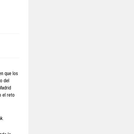
en que los
ro del
Madrid
 el reto
k.