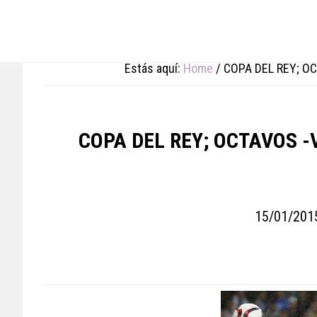
Skip
Skip
Skip
to
to
to
main
primary
footer
content
sidebar
Estás aquí:
Home
/
COPA DEL REY; OC
COPA DEL REY; OCTAVOS -
15/01/201