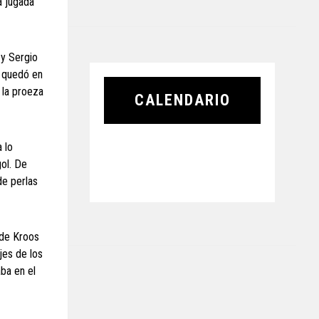
a jugada
 y Sergio
e quedó en
 la proeza
CALENDARIO
 lo
gol. De
de perlas
 de Kroos
jes de los
aba en el