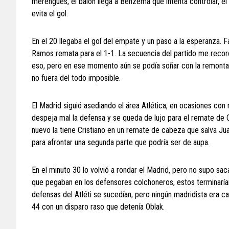
merengues, el balón llega a Benzema que intenta controlar, e
evita el gol.
En el 20 llegaba el gol del empate y un paso a la esperanza. Fa
Ramos remata para el 1-1. La secuencia del partido me record
eso, pero en ese momento aún se podía soñar con la remontada
no fuera del todo imposible.
El Madrid siguió asediando el área Atlética, en ocasiones con
despeja mal la defensa y se queda de lujo para el remate de C
nuevo la tiene Cristiano en un remate de cabeza que salva Jua
para afrontar una segunda parte que podría ser de aupa.
En el minuto 30 lo volvió a rondar el Madrid, pero no supo sac
que pegaban en los defensores colchoneros, estos terminarían
defensas del Atléti se sucedían, pero ningún madridista era cap
44 con un disparo raso que detenía Oblak.