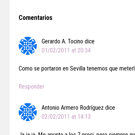
Reader
Comentarios
Interactions
Gerardo A. Tocino
dice
01/02/2011 at 20:34
Como se portaron en Sevilla tenemos que meterles
Responder
Antonio Armero Rodríguez
dice
02/02/2011 at 14:13
Ja ja ja. Me apunto a los 7 presi, pero siempre