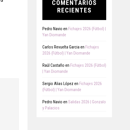
COMENTARIOS
RECIENTES
Pedro Navio
en
Fichajes 2026 (Fútbol) |
Yan Diomande
Carlos Revuelta Garcia
en
Fichajes
2026 (Fútbol) | Yan Diomande
Raúl Castaño
en
Fichajes 2026 (Fútbol)
| Yan Diomande
Sergio Alias López
en
Fichajes 2026
(Fútbol) | Yan Diomande
Pedro Navio
en
Salidas 2026 | Gonzalo
y Palacios