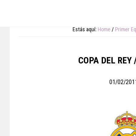
Skip
Skip
Skip
to
to
to
main
primary
footer
content
sidebar
Estás aquí:
Home
/
Primer E
COPA DEL REY 
01/02/201