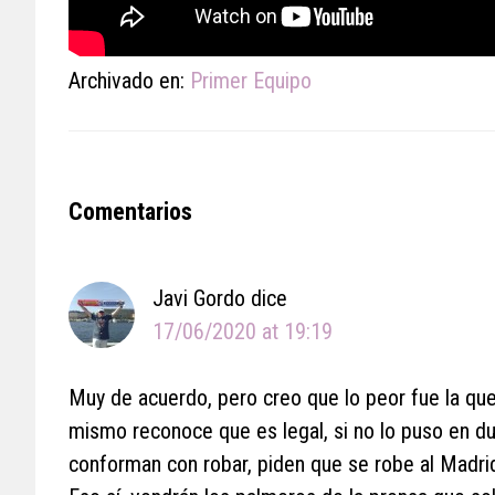
Archivado en:
Primer Equipo
Reader
Comentarios
Interactions
Javi Gordo
dice
17/06/2020 at 19:19
Muy de acuerdo, pero creo que lo peor fue la quej
mismo reconoce que es legal, si no lo puso en dud
conforman con robar, piden que se robe al Madri