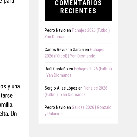
e para
COMENTARIOS
RECIENTES
Pedro Navio
en
Fichajes 2026 (Fútbol) |
Yan Diomande
Carlos Revuelta Garcia
en
Fichajes
2026 (Fútbol) | Yan Diomande
Raúl Castaño
en
Fichajes 2026 (Fútbol)
| Yan Diomande
dos y una
Sergio Alias López
en
Fichajes 2026
itarse
(Fútbol) | Yan Diomande
milia.
Pedro Navio
en
Salidas 2026 | Gonzalo
elta. Un
y Palacios