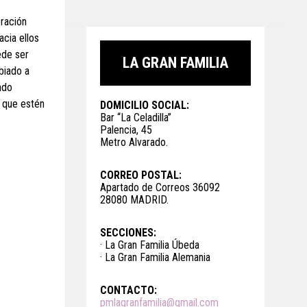
ración
acia ellos
ede ser
LA GRAN FAMILIA
biado a
ndo
o que estén
DOMICILIO SOCIAL:
Bar “La Celadilla”
Palencia, 45
Metro Alvarado.
CORREO POSTAL:
Apartado de Correos 36092
28080 MADRID.
SECCIONES:
· La Gran Familia Úbeda
· La Gran Familia Alemania
CONTACTO:
pmlagranfamilia@gmail.com