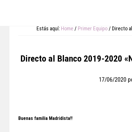
Skip
Skip
Skip
to
to
to
main
primary
footer
content
sidebar
Estás aquí:
Home
/
Primer Equipo
/
Directo a
Directo al Blanco 2019-2020 «
17/06/2020
p
Buenas familia Madridista!!