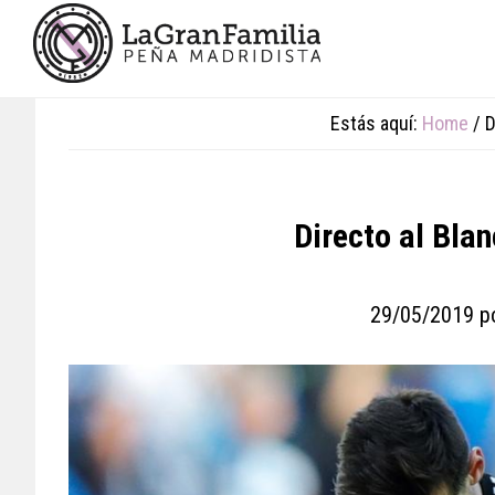
Skip
Skip
Skip
to
to
to
main
primary
footer
content
sidebar
Estás aquí:
Home
/
D
Directo al Bla
29/05/2019
p