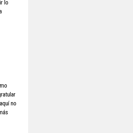
r lo
a
omo
ratular
 aquí no
 más