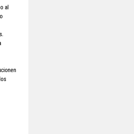
o al
ro
s.
a
ucionen
dos