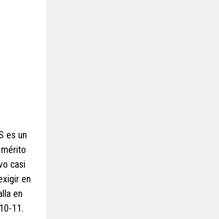
S es un
 mérito
vo casi
xigir en
lla en
10-11.