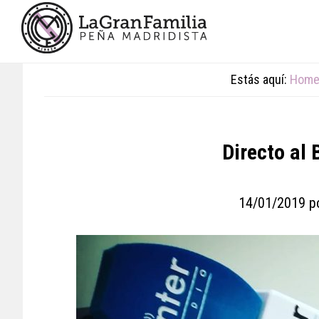
Skip
Skip
Skip
to
to
to
main
primary
footer
content
sidebar
Estás aquí:
Hom
Directo al
14/01/2019
p