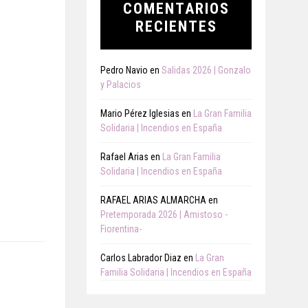
COMENTARIOS
RECIENTES
Pedro Navio
en
Salidas 2026 | Gonzalo
y Palacios
Mario Pérez Iglesias
en
La Gran Familia
Solidaria | Incendios en España
Rafael Arias
en
La Gran Familia
Solidaria | Incendios en España
RAFAEL ARIAS ALMARCHA
en
Pretemporada 2026 | Amistoso -
Fiorentina-
Carlos Labrador Diaz
en
La Gran
Familia Solidaria | Incendios en España