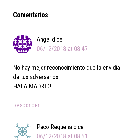
Reader
Comentarios
Interactions
Angel
dice
06/12/2018 at 08:47
No hay mejor reconocimiento que la envidia
de tus adversarios
HALA MADRID!
Responder
Paco Requena
dice
06/12/2018 at 08:51