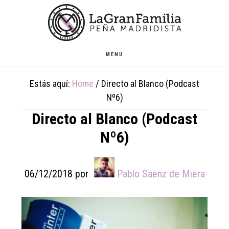
Skip
Skip
Skip
to
to
to
main
primary
footer
content
sidebar
MENU
Estás aquí:
Home
/
Directo al Blanco (Podcast
Nº6)
Directo al Blanco (Podcast
Nº6)
06/12/2018
por
Pablo Saenz de Miera