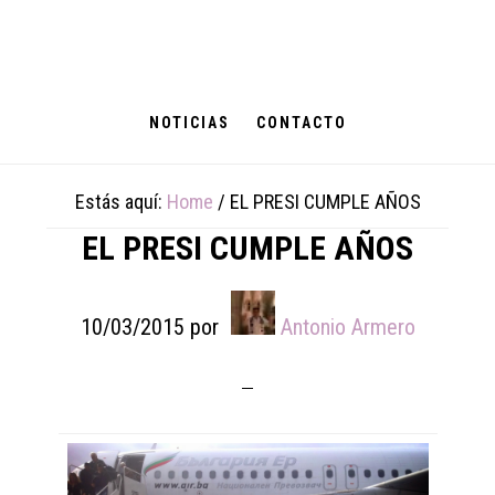
Skip
Skip
Skip
to
to
to
main
primary
footer
content
sidebar
NOTICIAS
CONTACTO
Estás aquí:
Home
/
EL PRESI CUMPLE AÑOS
EL PRESI CUMPLE AÑOS
10/03/2015
por
Antonio Armero