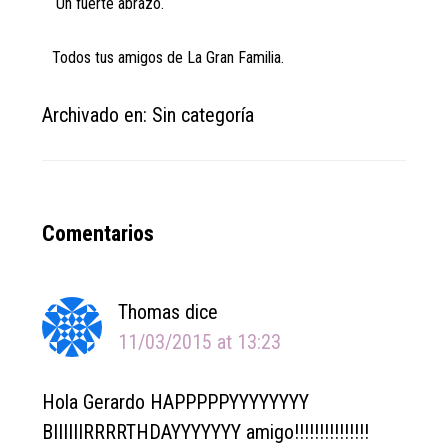
Un fuerte abrazo.
Todos tus amigos de La Gran Familia.
Archivado en: Sin categoría
Reader
Comentarios
Interactions
Thomas
dice
11/03/2015 at 13:23
Hola Gerardo HAPPPPPYYYYYYYY
BIIIIIIRRRRTHDAYYYYYYY amigo!!!!!!!!!!!!!!!