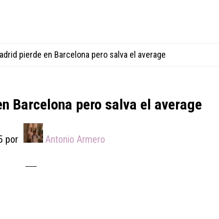
5
por
Antonio Armero