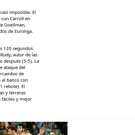
casi imposible. El
o con Carroll en
 de Doellman,
dos de Euroliga.
ros 120 segundos.
Rudy, autor de las
o después (5-5). La
de ataque del
tercambio de
vó al banco con
1 rebote). El
as y terceras
 fáciles y mejor