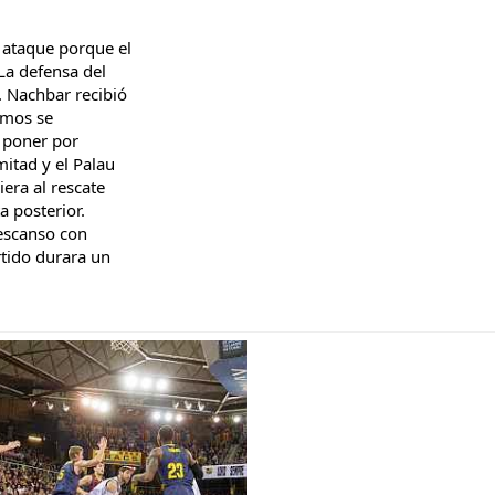
n ataque porque el
La defensa del
. Nachbar recibió
nimos se
a poner por
mitad y el Palau
iera al rescate
a posterior.
 descanso con
rtido durara un