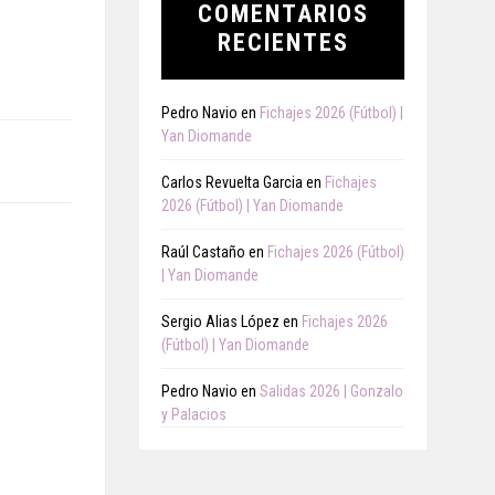
COMENTARIOS
RECIENTES
Pedro Navio
en
Fichajes 2026 (Fútbol) |
Yan Diomande
Carlos Revuelta Garcia
en
Fichajes
2026 (Fútbol) | Yan Diomande
Raúl Castaño
en
Fichajes 2026 (Fútbol)
| Yan Diomande
Sergio Alias López
en
Fichajes 2026
(Fútbol) | Yan Diomande
Pedro Navio
en
Salidas 2026 | Gonzalo
y Palacios