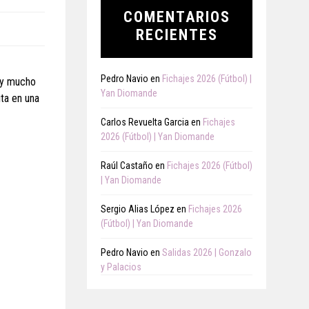
COMENTARIOS
RECIENTES
Pedro Navio
en
Fichajes 2026 (Fútbol) |
, y mucho
Yan Diomande
ita en una
Carlos Revuelta Garcia
en
Fichajes
2026 (Fútbol) | Yan Diomande
Raúl Castaño
en
Fichajes 2026 (Fútbol)
| Yan Diomande
Sergio Alias López
en
Fichajes 2026
(Fútbol) | Yan Diomande
Pedro Navio
en
Salidas 2026 | Gonzalo
y Palacios