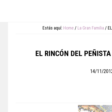
Skip
Skip
Skip
to
to
to
main
primary
footer
content
sidebar
Estás aquí:
Home
/
La Gran Familia
/
EL
EL RINCÓN DEL PEÑISTA
14/11/201