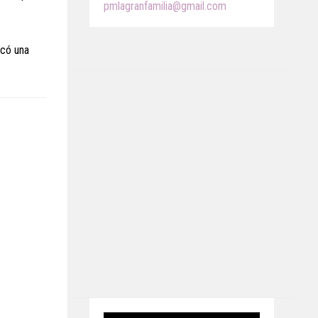
pmlagranfamilia@gmail.com
acó una