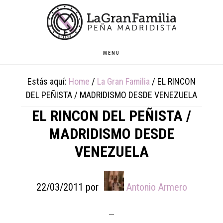
Skip
Skip
Skip
to
to
to
main
primary
footer
content
sidebar
MENU
Estás aquí:
Home
/
La Gran Familia
/
EL RINCON
DEL PEÑISTA / MADRIDISMO DESDE VENEZUELA
EL RINCON DEL PEÑISTA /
MADRIDISMO DESDE
VENEZUELA
22/03/2011
por
Antonio Armero