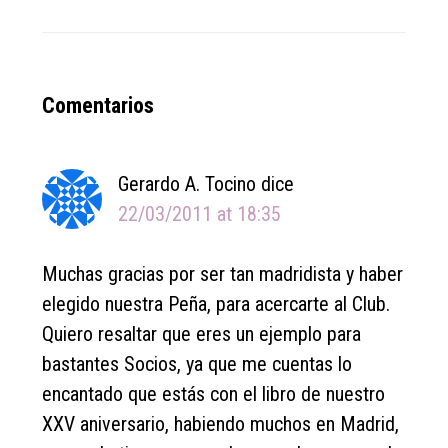
Reader
Comentarios
Interactions
Gerardo A. Tocino
dice
22/03/2011 at 18:35
Muchas gracias por ser tan madridista y haber
elegido nuestra Peña, para acercarte al Club.
Quiero resaltar que eres un ejemplo para
bastantes Socios, ya que me cuentas lo
encantado que estás con el libro de nuestro
XXV aniversario, habiendo muchos en Madrid,