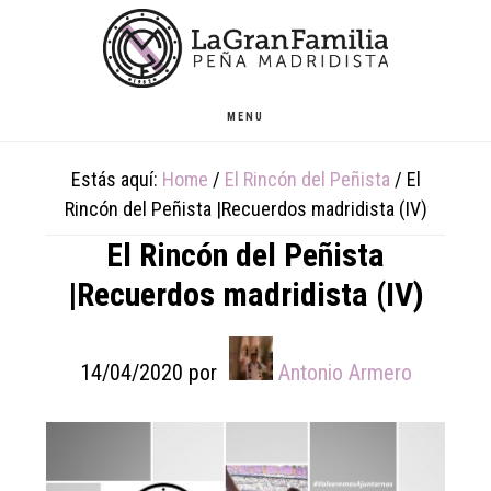
Skip
Skip
Skip
to
to
to
main
primary
footer
content
sidebar
MENU
Estás aquí:
Home
/
El Rincón del Peñista
/
El
Rincón del Peñista |Recuerdos madridista (IV)
El Rincón del Peñista
|Recuerdos madridista (IV)
14/04/2020
por
Antonio Armero