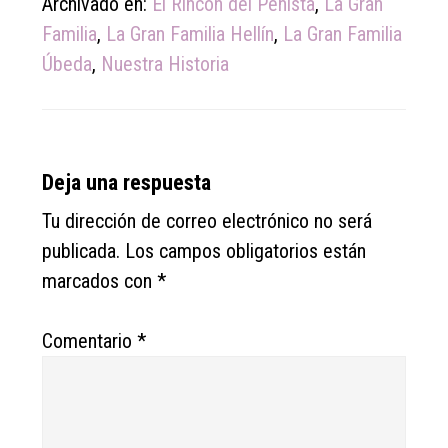
Archivado en:
El Rincón del Peñista
,
La Gran
Familia
,
La Gran Familia Hellín
,
La Gran Familia
Úbeda
,
Nuestra Historia
Reader
Deja una respuesta
Interactions
Tu dirección de correo electrónico no será
publicada.
Los campos obligatorios están
marcados con
*
Comentario
*