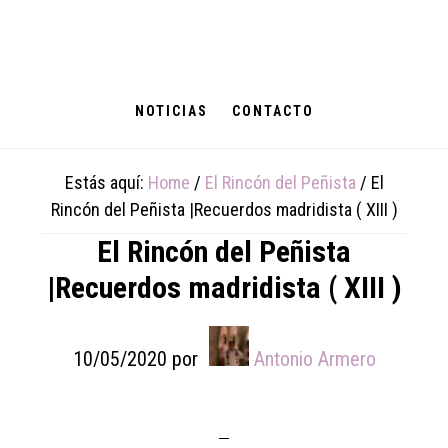
Skip
Skip
Skip
to
to
to
main
primary
footer
content
sidebar
NOTICIAS
CONTACTO
Estás aquí:
Home
/
El Rincón del Peñista
/
El
Rincón del Peñista |Recuerdos madridista ( XIII )
El Rincón del Peñista
|Recuerdos madridista ( XIII )
10/05/2020
por
Antonio Armero