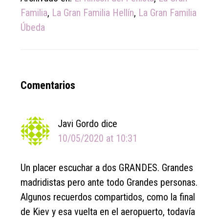
Familia
,
La Gran Familia Hellín
,
La Gran Familia
Úbeda
Reader
Comentarios
Interactions
Javi Gordo
dice
10/05/2020 at 10:31
Un placer escuchar a dos GRANDES. Grandes
madridistas pero ante todo Grandes personas.
Algunos recuerdos compartidos, como la final
de Kiev y esa vuelta en el aeropuerto, todavía