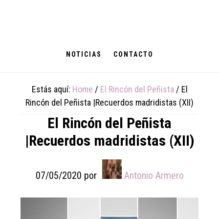
Skip
Skip
Skip
to
to
to
main
primary
footer
content
sidebar
NOTICIAS
CONTACTO
Estás aquí:
Home
/
El Rincón del Peñista
/
El
Rincón del Peñista |Recuerdos madridistas (XII)
El Rincón del Peñista
|Recuerdos madridistas (XII)
07/05/2020
por
Antonio Armero