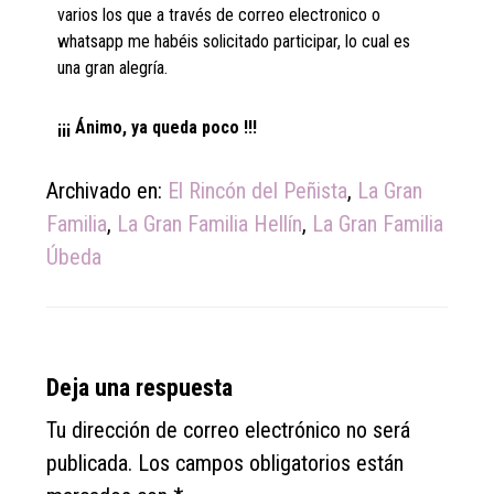
varios los que a través de correo electronico o
whatsapp me habéis solicitado participar, lo cual es
una gran alegría.
¡¡¡ Ánimo, ya queda poco !!!
Archivado en:
El Rincón del Peñista
,
La Gran
Familia
,
La Gran Familia Hellín
,
La Gran Familia
Úbeda
Reader
Deja una respuesta
Interactions
Tu dirección de correo electrónico no será
publicada.
Los campos obligatorios están