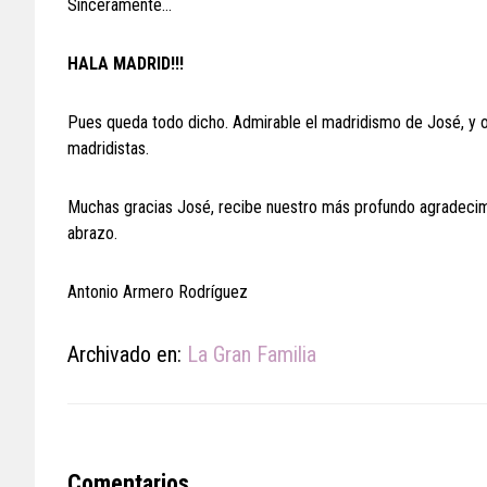
Sinceramente…
HALA MADRID!!!
Pues queda todo dicho. Admirable el madridismo de José, y 
madridistas.
Muchas gracias José, recibe nuestro más profundo agradecimi
abrazo.
Antonio Armero Rodríguez
Archivado en:
La Gran Familia
Reader
Comentarios