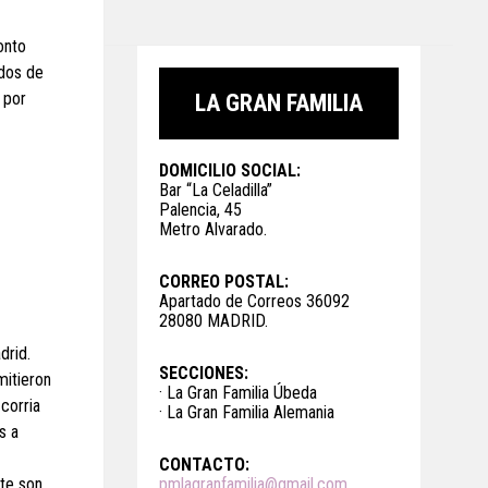
onto
idos de
 por
LA GRAN FAMILIA
DOMICILIO SOCIAL:
Bar “La Celadilla”
Palencia, 45
Metro Alvarado.
CORREO POSTAL:
Apartado de Correos 36092
28080 MADRID.
drid.
SECCIONES:
mitieron
· La Gran Familia Úbeda
corria
· La Gran Familia Alemania
s a
CONTACTO:
nte son
pmlagranfamilia@gmail.com