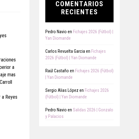
COMENTARIOS
RECIENTES
Pedro Navio
en
Fichajes 2026 (Fútbol) |
eyes
Yan Diomande
Carlos Revuelta Garcia
en
Fichajes
2026 (Fútbol) | Yan Diomande
traciones
perior a
Raúl Castaño
en
Fichajes 2026 (Fútbol)
taje mas
| Yan Diomande
Carroll
Sergio Alias López
en
Fichajes 2026
r a Reyes
(Fútbol) | Yan Diomande
Pedro Navio
en
Salidas 2026 | Gonzalo
y Palacios