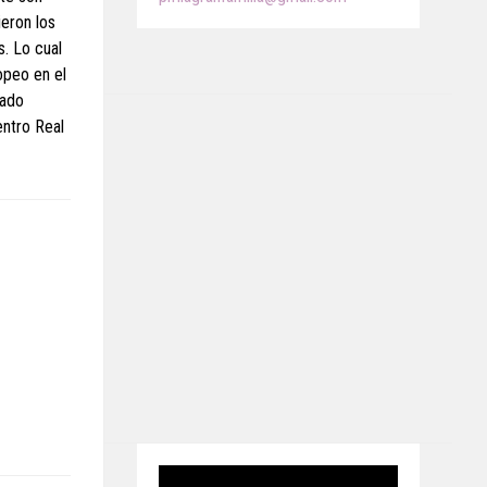
ieron los
. Lo cual
opeo en el
dado
entro Real