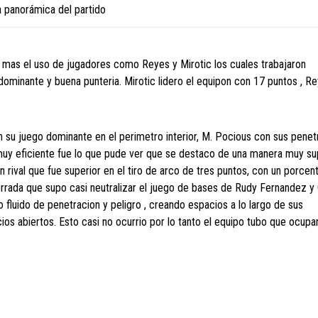
 panorámica del partido
 mas el uso de jugadores como Reyes y Mirotic los cuales trabajaron
 dominante y buena punteria. Mirotic lidero el equipon con 17 puntos , R
on su juego dominante en el perimetro interior, M. Pocious con sus pene
uy eficiente fue lo que pude ver que se destaco de una manera muy su
rival que fue superior en el tiro de arco de tres puntos, con un porcen
rrada que supo casi neutralizar el juego de bases de Rudy Fernandez y 
fluido de penetracion y peligro , creando espacios a lo largo de sus
os abiertos. Esto casi no ocurrio por lo tanto el equipo tubo que ocupa