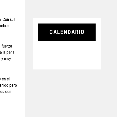
a. Con sus
sombrado
CALENDARIO
y fuerza
e la pena
o y muy
 en el
tenido pero
sos con