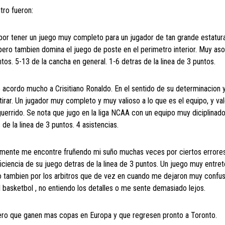
tro fueron:
or tener un juego muy completo para un jugador de tan grande estatur
pero tambien domina el juego de poste en el perimetro interior. Muy a
os. 5-13 de la cancha en general. 1-6 detras de la linea de 3 puntos.
e acordo mucho a Crisitiano Ronaldo. En el sentido de su determinacion 
irar. Un jugador muy completo y muy valioso a lo que es el equipo, y val
guerrido. Se nota que jugo en la liga NCAA con un equipo muy diciplinad
de la linea de 3 puntos. 4 asistencias.
almente me encontre fruñendo mi suño muchas veces por ciertos errores
ficiencia de su juego detras de la linea de 3 puntos. Un juego muy entre
ro tambien por los arbitros que de vez en cuando me dejaron muy confu
l basketbol , no entiendo los detalles o me sente demasiado lejos.
ero que ganen mas copas en Europa y que regresen pronto a Toronto.