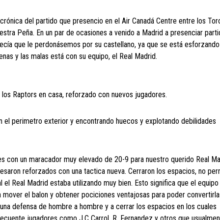
crónica del partido que presencio en el Air Canadá Centre entre los Tor
 nuestra Peña. En un par de ocasiones a venido a Madrid a presenciar part
decía que le perdonásemos por su castellano, ya que se está esforzando
nas y las malas está con su equipo, el Real Madrid.
a los Raptors en casa, reforzado con nuevos jugadores.
n el perimetro exterior y encontrando huecos y explotando debilidades
s con un maracador muy elevado de 20-9 para nuestro querido Real Ma
esaron reforzados con una tactica nueva. Cerraron los espacios, no per
 el Real Madrid estaba utilizando muy bien. Esto significa que el equipo 
a mover el balon y obtener pociciones ventajosas para poder convertirla
una defensa de hombre a hombre y a cerrar los espacios en los cuales
ncecuente jugadores como J.C Carrol, R. Fernandez y otros que usualme