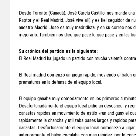
Desde Toronto (Canadá), José García Castillo, nos manda una 
Raptor y el Real Madrid. José vive allí, y es fiel seguidor de
nuestro Madrid. José es muy madridista, y en su correo nos 
mejorarlo. También nos dice que pase lo que pase y en las bue
Su crónica del partido es la siguiente:
El Real Madrid ha jugado un partido con mucha valentía contr
El Real madrid comenzo un juego rapido, moviendo el balon e
prematuras en la defansa de el equipo local.
El equipo ganaba muy comodamente en los primeros 4 minute
Desafortunadamente el equipo local pidio un descanco, y regr
canastas rapidas en movimiento de estilo «run and gun» el cual
rapidamente la chancha y utilizaba pases largos y rapidos par
canastas. Desfortunamente el equipo local comonezo a jugar 
anteriormente el balon circulaba con mas rapidez, por lo co