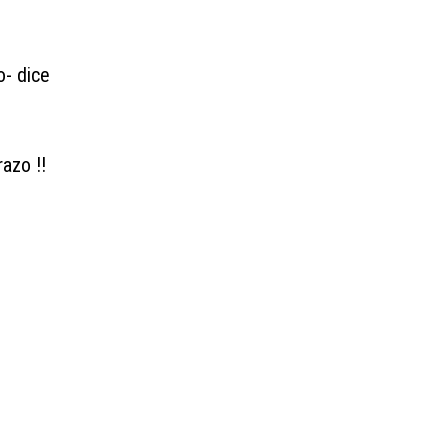
o-
dice
azo !!