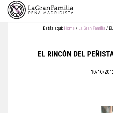
Skip
Skip
Skip
to
to
to
main
primary
footer
content
sidebar
Estás aquí:
Home
/
La Gran Familia
/
EL
EL RINCÓN DEL PEÑIST
10/10/201