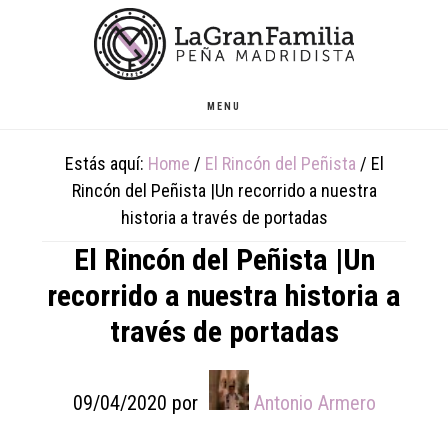
Skip
Skip
Skip
to
to
to
main
primary
footer
content
sidebar
MENU
Estás aquí:
Home
/
El Rincón del Peñista
/
El
Rincón del Peñista |Un recorrido a nuestra
historia a través de portadas
El Rincón del Peñista |Un
recorrido a nuestra historia a
través de portadas
09/04/2020
por
Antonio Armero