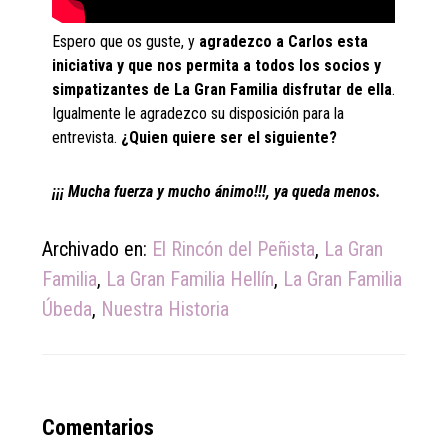
Espero que os guste, y
agradezco a Carlos esta
iniciativa y que nos permita a todos los socios y
simpatizantes de La Gran Familia disfrutar de ella
.
Igualmente le agradezco su disposición para la
entrevista.
¿Quien quiere ser el siguiente?
¡¡¡ Mucha fuerza y mucho ánimo!!!, ya queda menos.
Archivado en:
El Rincón del Peñista
,
La Gran
Familia
,
La Gran Familia Hellín
,
La Gran Familia
Úbeda
,
Nuestra Historia
Reader
Comentarios