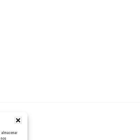
.
a almacenar
s nos