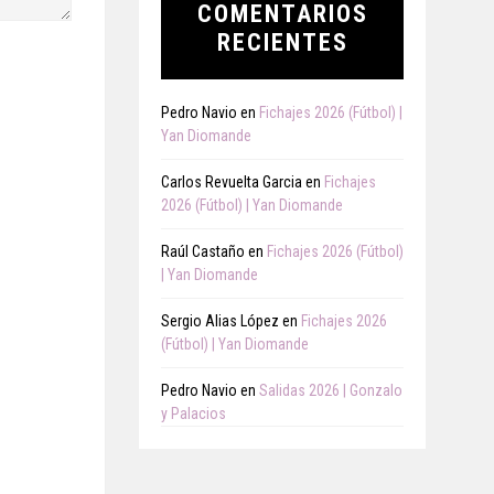
COMENTARIOS
RECIENTES
Pedro Navio
en
Fichajes 2026 (Fútbol) |
Yan Diomande
Carlos Revuelta Garcia
en
Fichajes
2026 (Fútbol) | Yan Diomande
Raúl Castaño
en
Fichajes 2026 (Fútbol)
| Yan Diomande
Sergio Alias López
en
Fichajes 2026
(Fútbol) | Yan Diomande
Pedro Navio
en
Salidas 2026 | Gonzalo
y Palacios