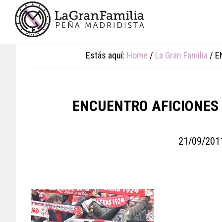
Skip
Skip
Skip
to
to
to
main
primary
footer
content
sidebar
Estás aquí:
Home
/
La Gran Familia
/
EN
ENCUENTRO AFICIONES
21/09/201