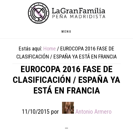
Skip
Skip
Skip
to
to
to
main
primary
footer
content
sidebar
MENU
Estás aquí:
Home
/
EUROCOPA 2016 FASE DE
CLASIFICACIÓN / ESPAÑA YA ESTÁ EN FRANCIA
EUROCOPA 2016 FASE DE
CLASIFICACIÓN / ESPAÑA YA
ESTÁ EN FRANCIA
11/10/2015
por
Antonio Armero