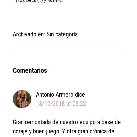
(12), Deck (1) y Kuzmic.
Archivado en: Sin categoría
Reader
Comentarios
Interactions
Antonio Armero
dice
18/10/2018 at 05:22
Gran remontada de nuestro equipo a base de
coraje y buen juego. Y otra gran crónica de