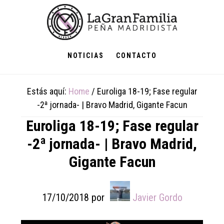
Skip
Skip
Skip
to
to
to
main
primary
footer
content
sidebar
NOTICIAS
CONTACTO
Estás aquí:
Home
/
Euroliga 18-19; Fase regular
-2ª jornada- | Bravo Madrid, Gigante Facun
Euroliga 18-19; Fase regular
-2ª jornada- | Bravo Madrid,
Gigante Facun
17/10/2018
por
Javier Gordo