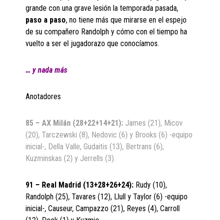
grande con una grave lesión la temporada pasada,
paso a paso
, no tiene más que mirarse en el espejo
de su compañero Randolph y cómo con el tiempo ha
vuelto a ser el jugadorazo que conocíamos.
… y nada más
Anotadores
85 – AX Milán (28+22+14+21):
James (21), Micov
(20), Tarczewski (8), Nedovic (6) y Brooks (6) -equipo
inicial-, Della Valle, Gudaitis (13), Bertrans (6),
Kuzminskas (2) y Jerrells (3).
91 – Real Madrid (13+28+26+24):
Rudy (10),
Randolph (25), Tavares (12), Llull y Taylor (6) -equipo
inicial-, Causeur, Campazzo (21), Reyes (4), Carroll