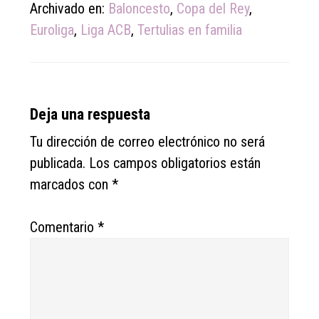
Archivado en:
Baloncesto
,
Copa del Rey
,
Euroliga
,
Liga ACB
,
Tertulias en familia
Reader
Deja una respuesta
Interactions
Tu dirección de correo electrónico no será
publicada.
Los campos obligatorios están
marcados con
*
Comentario
*