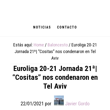
Skip
Skip
Skip
to
to
to
main
primary
footer
content
sidebar
NOTICIAS
CONTACTO
Estás aquí:
Home
/
Baloncesto
/
Euroliga 20-21
Jornada 21ª| “Cositas” nos condenaron en Tel
Aviv
Euroliga 20-21 Jornada 21ª|
“Cositas” nos condenaron en
Tel Aviv
22/01/2021
por
Javier Gordo