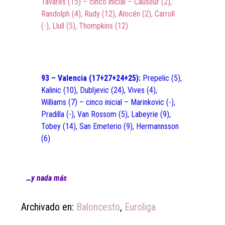
Tavares (15) – cinco inicial – Causeur (2),
Randolph (4), Rudy (12), Alocén (2), Carroll
(-), Llull (5), Thompkins (12)
93 – Valencia (17+27+24+25):
Prepelic (5),
Kalinic (10), Dubljevic (24), Vives (4),
Williams (7) – cinco inicial – Marinkovic (-),
Pradilla (-), Van Rossom (5), Labeyrie (9),
Tobey (14), San Emeterio (9), Hermannsson
(6)
…y nada más
Archivado en:
Baloncesto
,
Euroliga