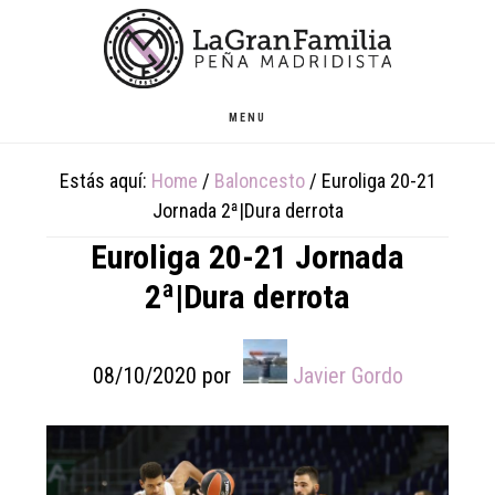
Skip
Skip
Skip
to
to
to
main
primary
footer
content
sidebar
MENU
Estás aquí:
Home
/
Baloncesto
/
Euroliga 20-21
Jornada 2ª|Dura derrota
Euroliga 20-21 Jornada
2ª|Dura derrota
08/10/2020
por
Javier Gordo