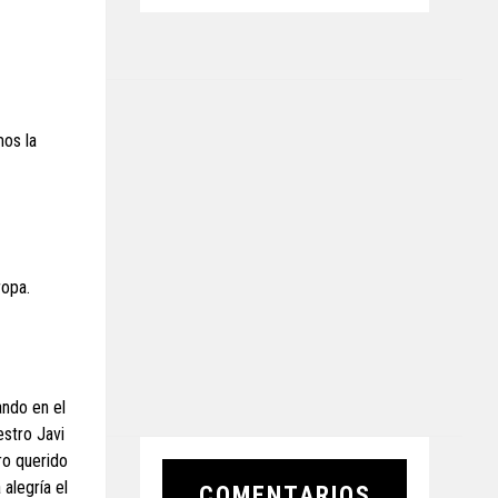
mos la
ropa.
ando en el
estro Javi
tro querido
alegría el
COMENTARIOS