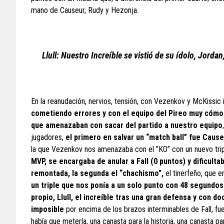
mano de Causeur, Rudy y Hezonja.
Llull: Nuestro Increíble se vistió de su ídolo, Jordan,
En la reanudación, nervios, tensión, con Vezenkov y McKissic
cometiendo errores y con el equipo del Pireo muy cómo
que amenazaban con sacar del partido a nuestro equipo
jugadores,
el primero en salvar un “match ball” fue Caus
la que Vezenkov nos amenazaba con el ”KO” con un nuevo triple
MVP, se encargaba de anular a Fall (0 puntos) y dificulta
remontada, la segunda el “chachismo”,
el tinerfeño, que e
un triple que nos ponía a un solo punto con 48 segundos
propio, Llull, el increíble tras una gran defensa y con
imposible
por encima de los brazos interminables de Fall, fu
había que meterla, una canasta para la historia, una canasta par