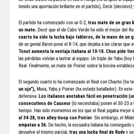
tenido una aportación brillante en el partido), Deck (decisivo) 
El partido ha comenzado con un 0-2,
tras mate de un gran M
un mate.
Decir que el de Cabo Verde ha sido el mejor del Re
cuarto ha sido la lucha bajo tableros, de la mano de un 
de un genial Baron pone el 8-14, que dejaba a las claras que e
Tonut aumenta la ventaja italiana al 10-18. Chus pide t
las pérdidas volvían a lastrar al equipo. Un triple de Yabu (h
Real. Finalmente, un mate de Poirier sobre la bocina establece 
El segundo cuarto lo ha comenzado el Real con Chacho (ha 
un ojo”),
Musa, Yabu y Poirier (ha estado batallador). En este c
defensiva.
Los italianos anotaban fácil en penetración (u
consecutivos de Causeur
(lo necesitaba) ponen el 30-23 a
tiempo. Han sido momentos en los que el Real jugaba mejor e
al 34-28, tras alley-hoop con Poirier
. Sin embargo, el Milá
empatan a 36.
De hecho, la escuadra italiana ha conseguido u
devuelve el mismo parcial,
tras una lucha final de Rudy
y se