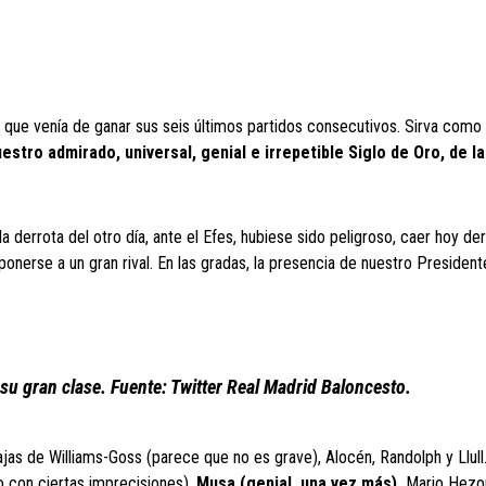
val que venía de ganar sus seis últimos partidos consecutivos. Sirva com
uestro admirado, universal, genial e irrepetible Siglo de Oro, de 
a derrota del otro día, ante el Efes, hubiese sido peligroso, caer hoy de
onerse a un gran rival. En las gradas, la presencia de nuestro President
su gran clase. Fuente: Twitter Real Madrid Baloncesto.
ajas de Williams-Goss (parece que no es grave), Alocén, Randolph y Llull
o con ciertas imprecisiones),
Musa (genial, una vez más),
Mario Hezon