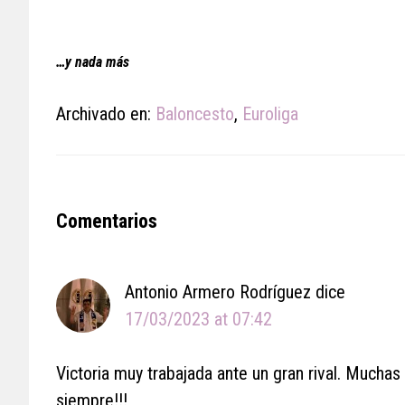
…y nada más
Archivado en:
Baloncesto
,
Euroliga
Reader
Comentarios
Interactions
Antonio Armero Rodríguez
dice
17/03/2023 at 07:42
Victoria muy trabajada ante un gran rival. Muchas
siempre!!!