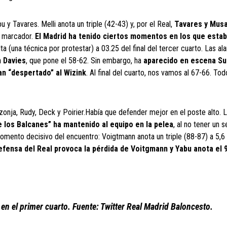
y Tavares. Melli anota un triple (42-43) y, por el Real,
Tavares y Mus
el marcador.
El Madrid ha tenido ciertos momentos en los que esta
ta (una técnica por protestar) a 03.25 del final del tercer cuarto. Las a
 Davies
, que pone el 58-62. Sin embargo, ha
aparecido en escena Su
an “despertado” al Wizink
. Al final del cuarto, nos vamos al 67-66. Tod
zonja, Rudy, Deck y Poirier.Había que defender mejor en el poste alto. L
 los Balcanes” ha mantenido al equipo en la pelea
, al no tener un 
omento decisivo del encuentro: Voigtmann anota un triple (88-87) a 5,6
fensa del Real provoca la pérdida de Voitgmann y Yabu anota el 
n el primer cuarto. Fuente: Twitter Real Madrid Baloncesto.