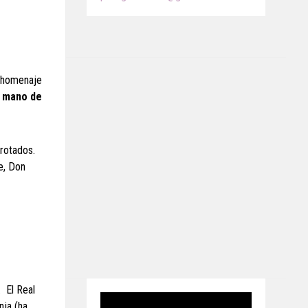
o homenaje
la mano de
rrotados.
e, Don
. El Real
ja (ha