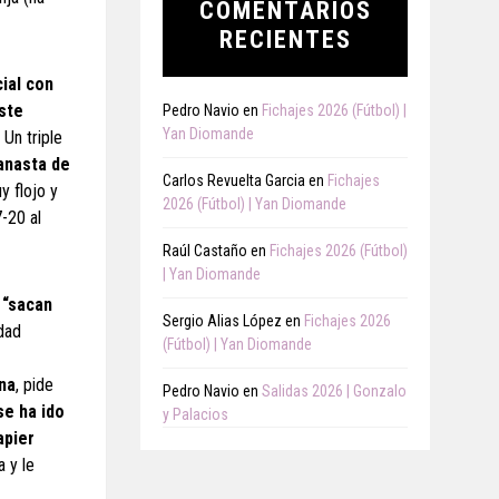
COMENTARIOS
RECIENTES
cial con
ste
Pedro Navio
en
Fichajes 2026 (Fútbol) |
Yan Diomande
. Un triple
canasta de
Carlos Revuelta Garcia
en
Fichajes
y flojo y
2026 (Fútbol) | Yan Diomande
7-20 al
Raúl Castaño
en
Fichajes 2026 (Fútbol)
| Yan Diomande
 “sacan
Sergio Alias López
en
Fichajes 2026
idad
(Fútbol) | Yan Diomande
ina
, pide
Pedro Navio
en
Salidas 2026 | Gonzalo
se ha ido
y Palacios
apier
 y le