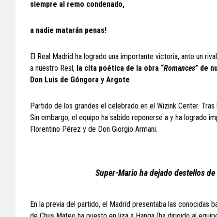
siempre al remo condenado,
a nadie matarán penas!
El Real Madrid ha logrado una importante victoria, ante un ri
a nuestro Real,
la cita poética de la obra “
Romances
” de n
Don Luis de Góngora y Argote
.
Partido de los grandes el celebrado en el Wizink Center. Tras l
Sin embargo, el equipo ha sabido reponerse a y ha logrado imp
Florentino Pérez y de Don Giorgio Armani.
Super-Mario ha dejado destellos de 
En la previa del partido, el Madrid presentaba las conocidas b
de Chus Mateo ha puesto en liza a Hanga (ha dirigido al equip