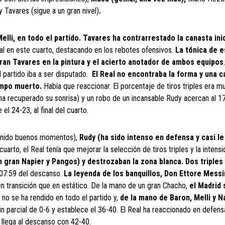
y Tavares (sigue a un gran nivel)
.
elli, en todo el partido. Tavares ha contrarrestado la canasta ini
al en este cuarto, destacando en los rebotes ofensivos.
La tónica de e
gran Tavares en la pintura y el acierto anotador de ambos equipos
l partido iba a ser disputado.
El Real no encontraba la forma y una 
iempo muerto.
Había que reaccionar. El porcentaje de tiros triples era mu
oy ha recuperado su sonrisa) y un robo de un incansable Rudy acercan al 1
el 24-23, al final del cuarto.
tenido buenos momentos),
Rudy (ha sido intenso en defensa y casi le
uarto, el Real tenía que mejorar la selección de tiros triples y la intens
n gran Napier y Pangos) y destrozaban la zona blanca. Dos triples
 07:59 del descanso.
La leyenda de los banquillos, Don Ettore Mess
n transición que en estático. De la mano de un gran Chacho,
el Madrid 
n no se ha rendido en todo el partido y,
de la mano de Baron, Melli y N
n parcial de 0-6 y establece el 36-40. El Real ha reaccionado en defensa
 llega al descanso con 42-40.