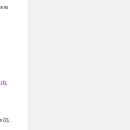
a su
(2),
s (2),