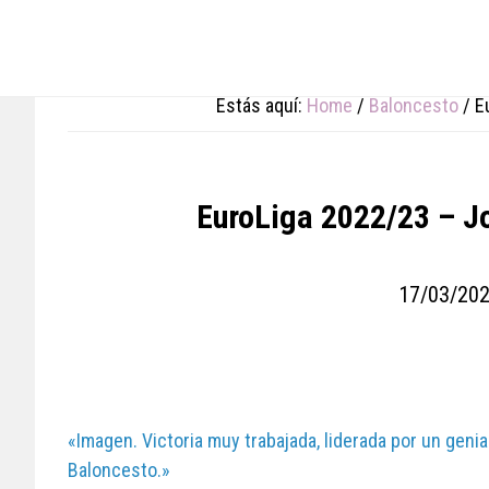
Skip
Skip
Skip
to
to
to
main
primary
footer
content
sidebar
Estás aquí:
Home
/
Baloncesto
/
Eu
EuroLiga 2022/23 – Jo
17/03/20
«Imagen. Victoria muy trabajada, liderada por un geni
Baloncesto.»