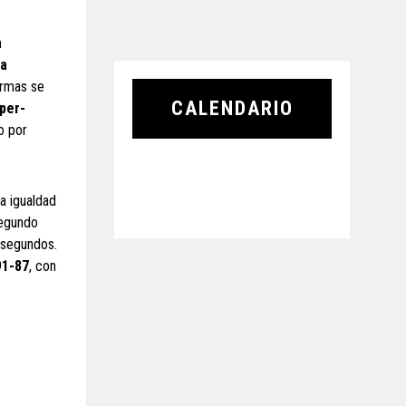
a
ba
larmas se
CALENDARIO
per-
o por
a igualdad
segundo
 segundos.
91-87
, con