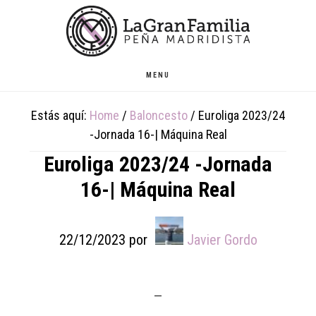
Skip
Skip
Skip
to
to
to
main
primary
footer
content
sidebar
MENU
Estás aquí:
Home
/
Baloncesto
/
Euroliga 2023/24
-Jornada 16-| Máquina Real
Euroliga 2023/24 -Jornada
16-| Máquina Real
22/12/2023
por
Javier Gordo