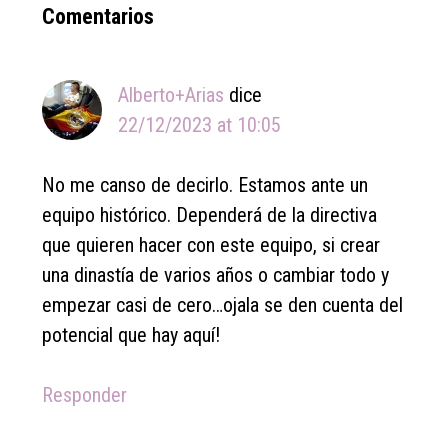
Reader
Comentarios
Interactions
Alberto+Arias
dice
22/12/2023 at 10:05
No me canso de decirlo. Estamos ante un
equipo histórico. Dependerá de la directiva
que quieren hacer con este equipo, si crear
una dinastía de varios años o cambiar todo y
empezar casi de cero…ojala se den cuenta del
potencial que hay aquí!
Responder