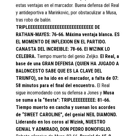
estas ventajas en el marcador. Buena defensa del Real
y antideportiva a Marinkovic, por obstaculizar a Musa,
tras robo de balón.
TRIPLEEEEEEEEEEEEEEEEEEEEEEEEEEE DE
RATHAN-MAYES: 76-66. Máxima ventaja blanca. ES
EL MOMENTO DE INFLEXION EN EL PARTIDO.
CANASTA DEL INCREIBLE: 78-66. El WIZINK LO
CELEBRA.
Tiempo muerto del genio Zeljko.
El Real, a
base de una GRAN DEFENSA (QUIEN HA JUGADO A
BALONCESTO SABE QUE ES LA CLAVE DEL
TRIUNFO), se ha ido en el marcador, a falta de 07:
58 minutos para el final del encuentro.
El Real
sigue incomodando con su defensa a Jones y
Musa
se suma a la “fiesta”: TRIPLEEEEEEEEE: 81-66.
Tiempo muerto en cancha y suenan los acordes
de “SWEET CAROLINE”, del genial NEIL DIAMOND.
Liderando en los coros al Wizink, NUESTRO
GENIAL Y ADMIRADO, DON PEDRO BONOFIGLIO.