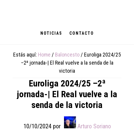
Skip
Skip
Skip
to
to
to
main
primary
footer
content
sidebar
NOTICIAS
CONTACTO
Estás aquí:
Home
/
Baloncesto
/
Euroliga 2024/25
–2ª jornada-| El Real vuelve a la senda de la
victoria
Euroliga 2024/25 –2ª
jornada-| El Real vuelve a la
senda de la victoria
10/10/2024
por
Arturo Soriano