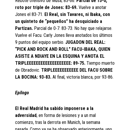
Rebote ofensivo de Musa; 83-66.
Parcial de 15-0,
roto por triple de Jones: 83-69.
Vuelve a anotar
Jones el 83-71.
El Real, sin Tavares, ni Ibaka, con
un quinteto de “pequeños” ha desquiciado a
Partizan.
Parcial de 0-7. 83-73. No hay que relajarse.
Vuelve el Facu. Carly Jones lleva anotados los últimos
9 puntos del equipo serbio.
JUGADON DEL REAL:
“PICK AND ROCK AND ROLL” FACU-IBAKA, QUIEN
ASISTE A NDIAYE EN LA ESQUINA Y ANOTA EL
TRIPLEEEEEEEEEEEEEEEEEEE: 89-75.
Tiempo muerto
de Obradovic.
TRIPLEEEEEEEEEEE DEL FACU SOBRE
LA BOCINA: 93-83.
Al final, victoria blanca, por 93-86.
Epílogo
El Real Madrid ha sabido imponerse a la
adversidad
, en forma de lesiones y a un mal
comienzo, tras la derrota en Munich, la semana
pasada. Como ya se ha observado anteriormente, uno