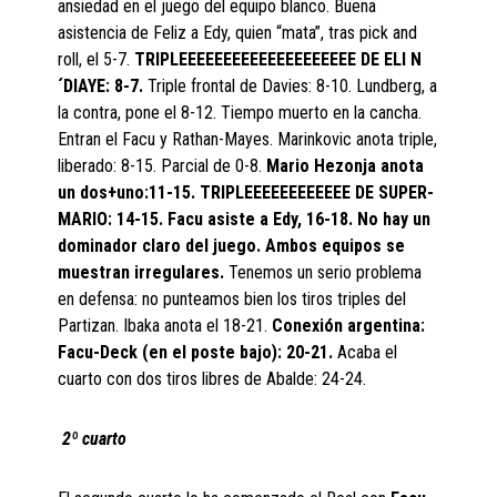
ansiedad en el juego del equipo blanco. Buena
asistencia de Feliz a Edy, quien “mata”, tras pick and
roll, el 5-7.
TRIPLEEEEEEEEEEEEEEEEEEEE DE ELI N
´DIAYE: 8-7.
Triple frontal de Davies: 8-10. Lundberg, a
la contra, pone el 8-12. Tiempo muerto en la cancha.
Entran el Facu y Rathan-Mayes. Marinkovic anota triple,
liberado: 8-15. Parcial de 0-8.
Mario Hezonja anota
un dos+uno:11-15. TRIPLEEEEEEEEEEEE DE SUPER-
MARIO: 14-15. Facu asiste a Edy, 16-18. No hay un
dominador claro del juego. Ambos equipos se
muestran irregulares.
Tenemos un serio problema
en defensa: no punteamos bien los tiros triples del
Partizan. Ibaka anota el 18-21.
Conexión argentina:
Facu-Deck (en el poste bajo): 20-21.
Acaba el
cuarto con dos tiros libres de Abalde: 24-24.
2º cuarto