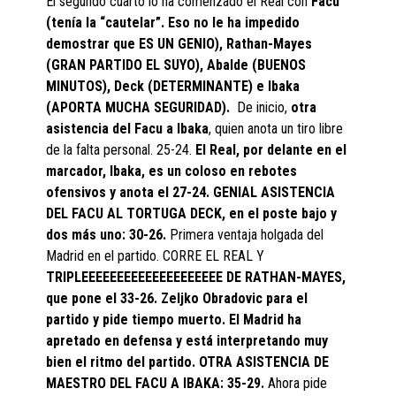
El segundo cuarto lo ha comenzado el Real con
Facu
(tenía la “cautelar”. Eso no le ha impedido
demostrar que ES UN GENIO), Rathan-Mayes
(GRAN PARTIDO EL SUYO), Abalde (BUENOS
MINUTOS), Deck (DETERMINANTE) e Ibaka
(APORTA MUCHA SEGURIDAD).
De inicio,
otra
asistencia del Facu a Ibaka
, quien anota un tiro libre
de la falta personal. 25-24.
El Real, por delante en el
marcador, Ibaka, es un coloso en rebotes
ofensivos y anota el 27-24. GENIAL ASISTENCIA
DEL FACU AL TORTUGA DECK, en el poste bajo y
dos más uno: 30-26.
Primera ventaja holgada del
Madrid en el partido. CORRE EL REAL Y
TRIPLEEEEEEEEEEEEEEEEEEEE DE RATHAN-MAYES,
que pone el 33-26. Zeljko Obradovic para el
partido y pide tiempo muerto. El Madrid ha
apretado en defensa y está interpretando muy
bien el ritmo del partido. OTRA ASISTENCIA DE
MAESTRO DEL FACU A IBAKA: 35-29.
Ahora pide