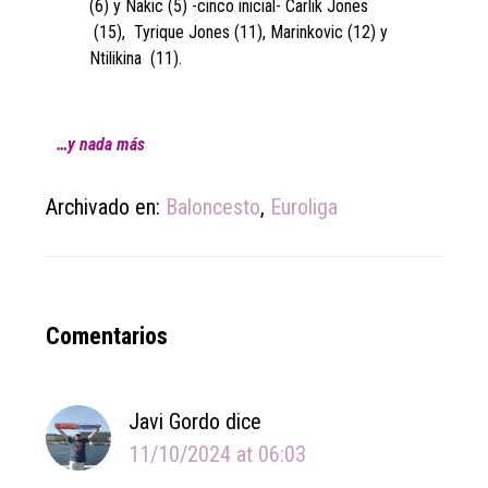
(6) y Nakic (5) -cinco inicial- Carlik Jones
(15), Tyrique Jones (11), Marinkovic (12) y
Ntilikina (11).
…y nada más
Archivado en:
Baloncesto
,
Euroliga
Reader
Comentarios
Interactions
Javi Gordo
dice
11/10/2024 at 06:03