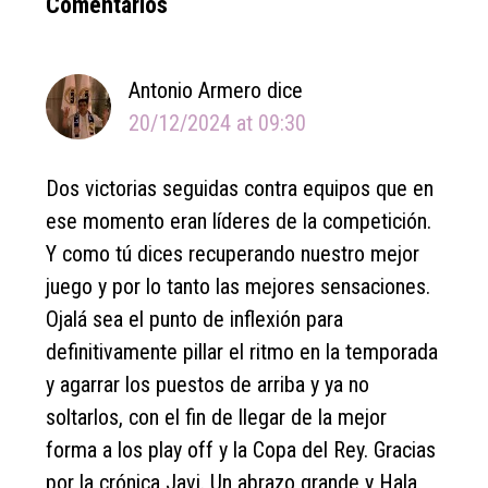
Reader
Comentarios
Interactions
Antonio Armero
dice
20/12/2024 at 09:30
Dos victorias seguidas contra equipos que en
ese momento eran líderes de la competición.
Y como tú dices recuperando nuestro mejor
juego y por lo tanto las mejores sensaciones.
Ojalá sea el punto de inflexión para
definitivamente pillar el ritmo en la temporada
y agarrar los puestos de arriba y ya no
soltarlos, con el fin de llegar de la mejor
forma a los play off y la Copa del Rey. Gracias
por la crónica Javi. Un abrazo grande y Hala