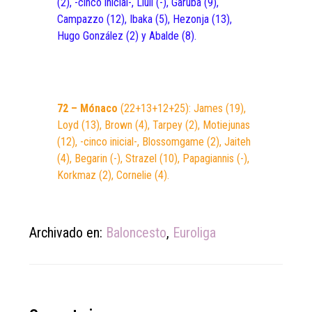
(2), -cinco inicial-, Llull (-), Garuba (9),
Campazzo (12), Ibaka (5), Hezonja (13),
Hugo González (2) y Abalde (8).
72 – Mónaco
(22+13+12+25): James (19),
Loyd (13), Brown (4), Tarpey (2), Motiejunas
(12), -cinco inicial-, Blossomgame (2), Jaiteh
(4), Begarin (-), Strazel (10), Papagiannis (-),
Korkmaz (2), Cornelie (4).
Archivado en:
Baloncesto
,
Euroliga