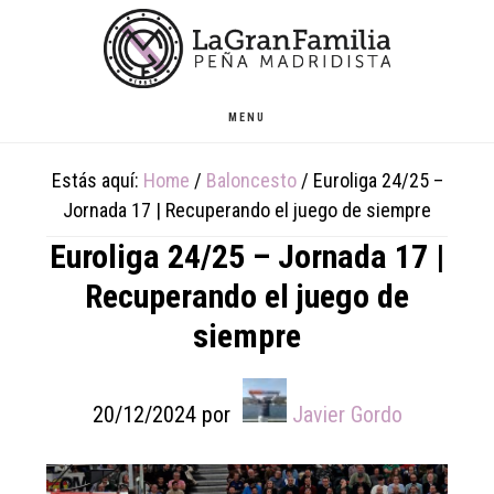
Skip
Skip
Skip
to
to
to
main
primary
footer
content
sidebar
MENU
Estás aquí:
Home
/
Baloncesto
/
Euroliga 24/25 –
Jornada 17 | Recuperando el juego de siempre
Euroliga 24/25 – Jornada 17 |
Recuperando el juego de
siempre
20/12/2024
por
Javier Gordo