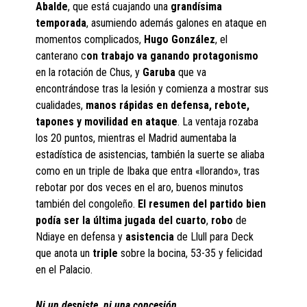
Abalde
, que está cuajando una
grandísima
temporada
, asumiendo además galones en ataque en
momentos complicados,
Hugo González
, el
canterano c
on trabajo va ganando protagonismo
en la rotación de Chus, y
Garuba
que va
encontrándose tras la lesión y comienza a mostrar sus
cualidades,
manos rápidas en defensa, rebote,
tapones y movilidad en ataque
. La ventaja rozaba
los 20 puntos, mientras el Madrid aumentaba la
estadística de asistencias, también la suerte se aliaba
como en un triple de Ibaka que entra «llorando», tras
rebotar por dos veces en el aro, buenos minutos
también del congoleño.
El resumen del partido bien
podía ser la última jugada del cuarto
,
robo
de
Ndiaye en defensa y
asistencia
de Llull para Deck
que anota un
triple
sobre la bocina, 53-35 y felicidad
en el Palacio.
Ni un despiste, ni una concesión