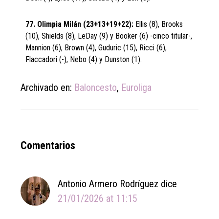
77. Olimpia Milán (23+13+19+22):
Ellis (8), Brooks
(10), Shields (8), LeDay (9) y Booker (6) -cinco titular-,
Mannion (6), Brown (4), Guduric (15), Ricci (6),
Flaccadori (-), Nebo (4) y Dunston (1).
Archivado en:
Baloncesto
,
Euroliga
Reader
Comentarios
Interactions
Antonio Armero Rodríguez
dice
21/01/2026 at 11:15