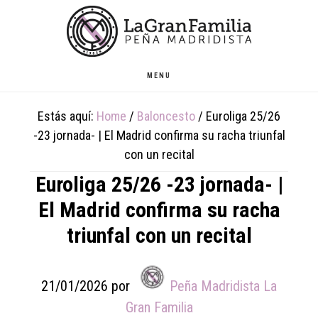
Skip
Skip
Skip
to
to
to
main
primary
footer
content
sidebar
MENU
Estás aquí:
Home
/
Baloncesto
/
Euroliga 25/26
-23 jornada- | El Madrid confirma su racha triunfal
con un recital
Euroliga 25/26 -23 jornada- |
El Madrid confirma su racha
triunfal con un recital
21/01/2026
por
Peña Madridista La
Gran Familia