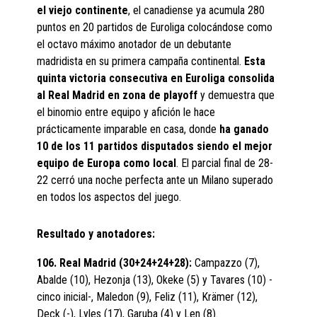
el viejo continente
, el canadiense ya acumula 280
puntos en 20 partidos de Euroliga colocándose como
el octavo máximo anotador de un debutante
madridista en su primera campaña continental.
Esta
quinta victoria consecutiva en Euroliga consolida
al Real Madrid en zona de playoff
y demuestra que
el binomio entre equipo y afición le hace
prácticamente imparable en casa, donde
ha ganado
10 de los 11 partidos disputados siendo el mejor
equipo de Europa como local
. El parcial final de 28-
22 cerró una noche perfecta ante un Milano superado
en todos los aspectos del juego.
Resultado y anotadores:
106. Real Madrid (30+24+24+28):
Campazzo (7),
Abalde (10), Hezonja (13), Okeke (5) y Tavares (10) -
cinco inicial-, Maledon (9), Feliz (11), Krämer (12),
Deck (-), Lyles (17), Garuba (4) y Len (8).