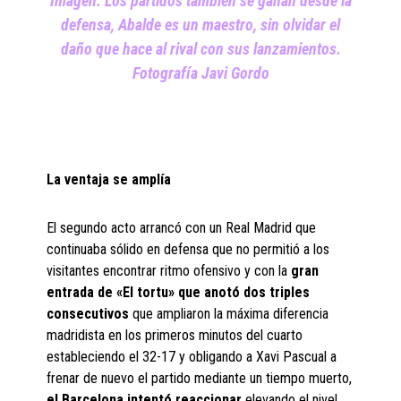
Imagen: Los partidos también se ganan desde la
defensa, Abalde es un maestro, sin olvidar el
daño que hace al rival con sus lanzamientos.
Fotografía Javi Gordo
La ventaja se amplía
El segundo acto arrancó con un Real Madrid que
continuaba sólido en defensa que no permitió a los
visitantes encontrar ritmo ofensivo y con la
gran
entrada de «El tortu» que anotó dos triples
consecutivos
que ampliaron la máxima diferencia
madridista en los primeros minutos del cuarto
estableciendo el 32-17 y obligando a Xavi Pascual a
frenar de nuevo el partido mediante un tiempo muerto,
el Barcelona intentó reaccionar
elevando el nivel