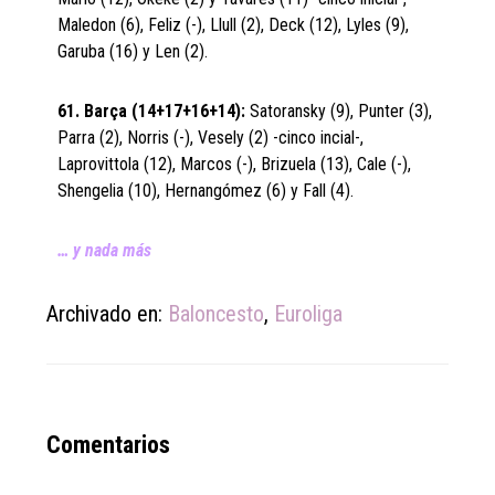
Maledon (6), Feliz (-), Llull (2), Deck (12), Lyles (9),
Garuba (16) y Len (2).
61. Barça (14+17+16+14):
Satoransky (9), Punter (3),
Parra (2), Norris (-), Vesely (2) -cinco incial-,
Laprovittola (12), Marcos (-), Brizuela (13), Cale (-),
Shengelia (10), Hernangómez (6) y Fall (4).
… y nada más
Archivado en:
Baloncesto
,
Euroliga
Reader
Comentarios
Interactions