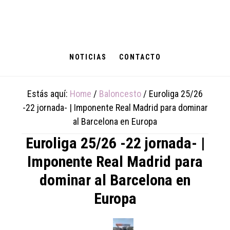
Skip
Skip
Skip
to
to
to
main
primary
footer
content
sidebar
NOTICIAS
CONTACTO
Estás aquí:
Home
/
Baloncesto
/
Euroliga 25/26
-22 jornada- | Imponente Real Madrid para dominar
al Barcelona en Europa
Euroliga 25/26 -22 jornada- |
Imponente Real Madrid para
dominar al Barcelona en
Europa