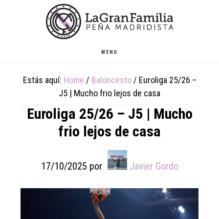
Skip
Skip
Skip
to
to
to
main
primary
footer
content
sidebar
MENU
Estás aquí:
Home
/
Baloncesto
/
Euroliga 25/26 –
J5 | Mucho frio lejos de casa
Euroliga 25/26 – J5 | Mucho
frio lejos de casa
17/10/2025
por
Javier Gordo