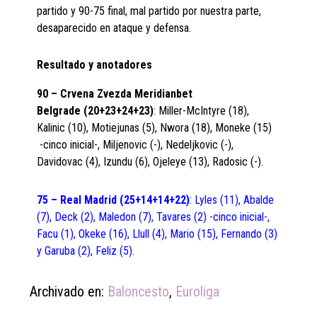
partido y 90-75 final, mal partido por nuestra parte,
desaparecido en ataque y defensa.
Resultado y anotadores
90 – Crvena Zvezda Meridianbet
Belgrade
(20+23+24+23)
: Miller-McIntyre (18),
Kalinic (10), Motiejunas (5), Nwora (18), Moneke (15)
-cinco inicial-, Miljenovic (-), Nedeljkovic (-),
Davidovac (4), Izundu (6), Ojeleye (13), Radosic (-).
75 – Real Madrid (25+14+14+22)
: Lyles (11), Abalde
(7), Deck (2), Maledon (7), Tavares (2) -cinco inicial-,
Facu (1), Okeke (16), Llull (4), Mario (15), Fernando (3)
y Garuba (2), Feliz (5).
Archivado en:
Baloncesto
,
Euroliga