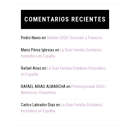
COMENTARIOS RECIENTES
Pedro Navio
en
Salidas 2026 | Gonzalo y Palacios
Mario Pérez Iglesias
en
La Gran Familia Solidaria |
Incendios en España
Rafael Arias
en
La Gran Familia Solidaria | Incendios
en España
RAFAEL ARIAS ALMARCHA
en
Pretemporada 2026 |
Amistoso -Fiorentina-
Carlos Labrador Diaz
en
La Gran Familia Solidaria |
Incendios en España