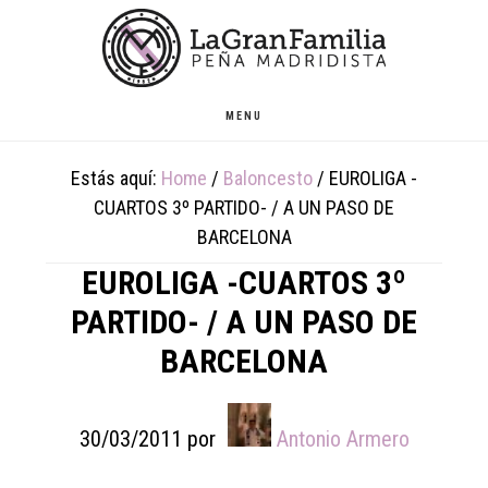
Skip
Skip
Skip
to
to
to
main
primary
footer
content
sidebar
MENU
Estás aquí:
Home
/
Baloncesto
/
EUROLIGA -
CUARTOS 3º PARTIDO- / A UN PASO DE
BARCELONA
EUROLIGA -CUARTOS 3º
PARTIDO- / A UN PASO DE
BARCELONA
30/03/2011
por
Antonio Armero