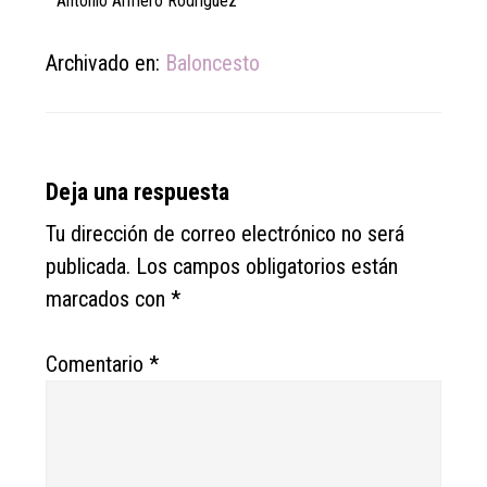
Antonio Armero Rodríguez
Archivado en:
Baloncesto
Reader
Deja una respuesta
Interactions
Tu dirección de correo electrónico no será
publicada.
Los campos obligatorios están
marcados con
*
Comentario
*