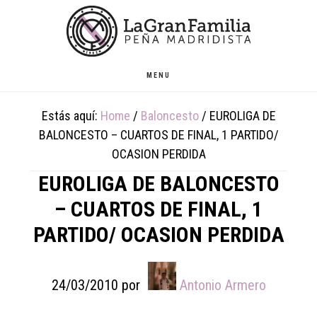
Skip
Skip
Skip
to
to
to
main
primary
footer
content
sidebar
MENU
Estás aquí:
Home
/
Baloncesto
/
EUROLIGA DE
BALONCESTO – CUARTOS DE FINAL, 1 PARTIDO/
OCASION PERDIDA
EUROLIGA DE BALONCESTO
– CUARTOS DE FINAL, 1
PARTIDO/ OCASION PERDIDA
24/03/2010
por
Antonio Armero