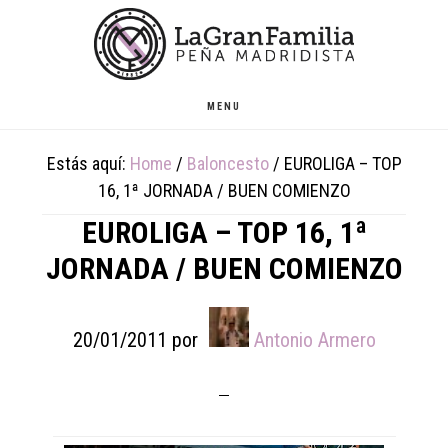
Skip
Skip
Skip
to
to
to
main
primary
footer
content
sidebar
MENU
Estás aquí:
Home
/
Baloncesto
/
EUROLIGA – TOP
16, 1ª JORNADA / BUEN COMIENZO
EUROLIGA – TOP 16, 1ª
JORNADA / BUEN COMIENZO
20/01/2011
por
Antonio Armero